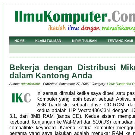
HOME
KLAIM TULISAN
KIRIM TULISAN
TENTANG KAMI
Bekerja dengan Distribusi Mik
dalam Kantong Anda
Author:
Administrator
· Published: September 27, 2006 · Category:
Linux Dasar dan 
Ini semua dimulai ketika saya diberi satu pa
Komputer yang lebih besar, sebuah Aptiva
2GB harddisk, sebuah drive CD-ROM, da
kedua adalah HP Vectra486/33N dengan 1
3.1, dan 8MB RAM (tanpa CD). Kedua sistem mempuny
keyboard. Kunjungan ke Wal-Mart dan $10(US) kemudian
compatible keyboard. Karena kedua komputer menggu
pertama yang saya lakukan adalah menukar RAM ke me