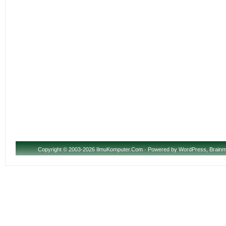
Copyright
© 2003-2026 IlmuKomputer.Com · Powered by
WordPress
,
Brainm