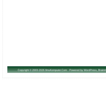
Copyright
© 2003-2026 IlmuKomputer.Com · Powered by
WordPress
,
Brainm