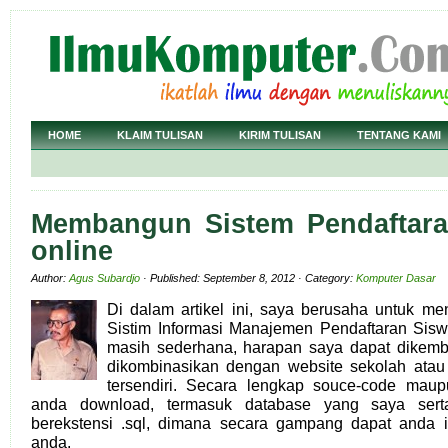
HOME
KLAIM TULISAN
KIRIM TULISAN
TENTANG KAMI
Membangun Sistem Pendaftara
online
Author:
Agus Subardjo
· Published: September 8, 2012 · Category:
Komputer Dasar
Di dalam artikel ini, saya berusaha untuk 
Sistim Informasi Manajemen Pendaftaran Sis
masih sederhana, harapan saya dapat dikemb
dikombinasikan dengan website sekolah atau
tersendiri. Secara lengkap souce-code maupun
anda download, termasuk database yang saya sert
berekstensi .sql, dimana secara gampang dapat anda 
anda.