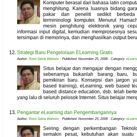
Komputer berasal dari bahasa latin compu
menghitung. Karena luasnya bidang gara
pakar dan peneliti sedikit berbeda
termininologi komputer. Menurut Hamach
mesin penghitung elektronik yang ce
informasi input digital, kemudian memprosesnya se
tersimpan di memorinya, dan menghasilkan output ber
Strategi Baru Pengelolaan ELearning Gratis
Author:
Romi Satria Wahono
· Published: November 25, 2008 · Category:
eLearn
Situs belajar dan mengajar dengan meng
sebenarnya bukanlah barang baru, b
pemikiran baru. Konsepsi dan jargon
based training), eLearning, web based te
based distance education, dsb. telah bert
yang lalu di seluruh pelosok Internet. Situs belajar men
Pengantar eLearning dan Pengembangannya
Author:
Romi Satria Wahono
· Published: November 25, 2008 · Category:
eLearn
Seiring dengan perkembangan Teknolo
semakin pesat, kebutuhan akan suatu