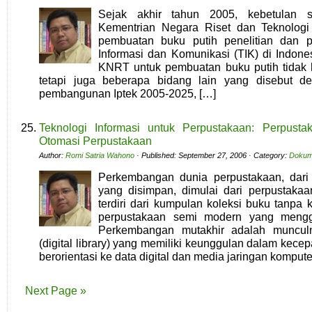
Sejak akhir tahun 2005, kebetulan 
Kementrian Negara Riset dan Teknolog
pembuatan buku putih penelitian dan 
Informasi dan Komunikasi (TIK) di Indone
KNRT untuk pembuatan buku putih tidak 
tetapi juga beberapa bidang lain yang disebut de
pembangunan Iptek 2005-2025, […]
Teknologi Informasi untuk Perpustakaan: Perpusta
Otomasi Perpustakaan
Author:
Romi Satria Wahono
· Published: September 27, 2006 · Category:
Dokum
Perkembangan dunia perpustakaan, dar
yang disimpan, dimulai dari perpustakaa
terdiri dari kumpulan koleksi buku tanpa
perpustakaan semi modern yang menggu
Perkembangan mutakhir adalah munculn
(digital library) yang memiliki keunggulan dalam kec
berorientasi ke data digital dan media jaringan kompute
Next Page »