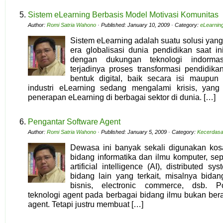
Sistem eLearning Berbasis Model Motivasi Komunitas
Author:
Romi Satria Wahono
· Published: January 10, 2009 · Category:
eLearnin
Sistem eLearning adalah suatu solusi yan
era globalisasi dunia pendidikan saat i
dengan dukungan teknologi indorm
terjadinya proses transformasi pendidik
bentuk digital, baik secara isi maupu
industri eLearning sedang mengalami krisis, yang
penerapan eLearning di berbagai sektor di dunia. […]
Pengantar Software Agent
Author:
Romi Satria Wahono
· Published: January 5, 2009 · Category:
Kecerdasa
Dewasa ini banyak sekali digunakan kos
bidang informatika dan ilmu komputer, sep
artificial intelligence (AI), distributed
bidang lain yang terkait, misalnya bidang
bisnis, electronic commerce, dsb. P
teknologi agent pada berbagai bidang ilmu bukan berar
agent. Tetapi justru membuat […]