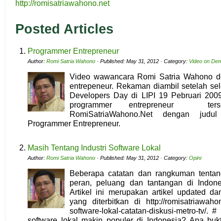
http://romisatriawahono.net
Posted Articles
Programmer Entrepreneur
Author:
Romi Satria Wahono
· Published: May 31, 2012 · Category:
Video on De
Video wawancara Romi Satria Wahono d
entrepeneur. Rekaman diambil setelah sel
Developers Day di LIPI 19 Pebruari 2009
programmer entrepreneur ter
RomiSatriaWahono.Net dengan jud
Programmer Entrepreneur.
Masih Tentang Industri Software Lokal
Author:
Romi Satria Wahono
· Published: May 31, 2012 · Category:
Opini
Beberapa catatan dan rangkuman tentang 
peran, peluang dan tantangan di Indon
Artikel ini merupakan artikel updated dan
yang diterbitkan di http://romisatriawahon
software-lokal-catatan-diskusi-metro-tv/
software lokal makin populer di Indonesia? Apa buk