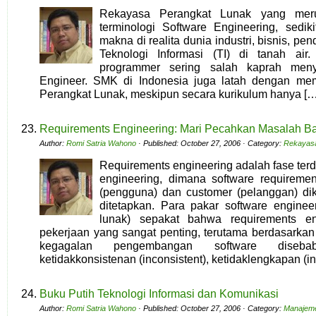
Rekayasa Perangkat Lunak yang meru
terminologi Software Engineering, sedi
makna di realita dunia industri, bisnis, p
Teknologi Informasi (TI) di tanah air.
programmer sering salah kaprah meny
Engineer. SMK di Indonesia juga latah dengan me
Perangkat Lunak, meskipun secara kurikulum hanya […
Requirements Engineering: Mari Pecahkan Masalah Ba
Author:
Romi Satria Wahono
· Published: October 27, 2006 · Category:
Rekayasa
Requirements engineering adalah fase terd
engineering, dimana software requiremen
(pengguna) dan customer (pelanggan) di
ditetapkan. Para pakar software enginee
lunak) sepakat bahwa requirements en
pekerjaan yang sangat penting, terutama berdasarka
kegagalan pengembangan software diseb
ketidakkonsistenan (inconsistent), ketidaklengkapan (i
Buku Putih Teknologi Informasi dan Komunikasi
Author:
Romi Satria Wahono
· Published: October 27, 2006 · Category:
Manajeme