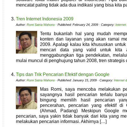
mencatat paling tidak ada dua indikasi yang bisa kita p
Tren Internet Indonesia 2009
Author:
Romi Satria Wahono
· Published: February 24, 2009 · Category:
Interne
Tentu bukanlah hal yang mudah mempre
konten dan layanan yang akan ramai men
2009. Apalagi kalau kita khususkan untuk I
mencari data yang valid untuk kita 
menggabungkan tiga pendekatan, melalu
mulai muncul di penghujung tahun 2008, tren strategis 
Tips dan Trik Pencarian Efektif dengan Google
Author:
Romi Satria Wahono
· Published: January 15, 2009 · Category:
Internet
Mas Romi, saya mencoba melakukan pe
sayangnya hasil pencarian terlalu ban
bingung memilih hasil pencarian yan
pencerahan, pencarian yang efektif di 
(Ahmad, Padang) Meskipun Google men
pencarian, saya yakin tidak banyak dari kita yang 
melakukan pencarian informasi. Akhirnya […]