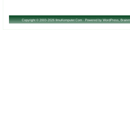
Copyright
© 2003-2026 IlmuKomputer.Com · Powered by
WordPress
,
Brainm