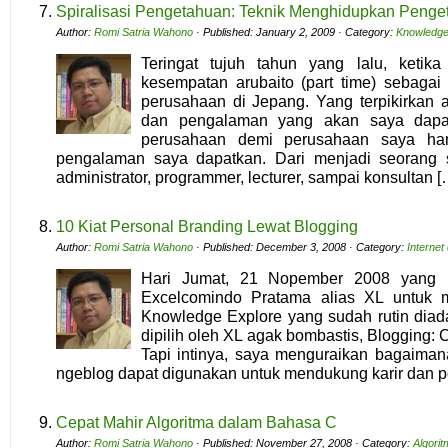
Spiralisasi Pengetahuan: Teknik Menghidupkan Penge
Author:
Romi Satria Wahono
· Published: January 2, 2009 · Category:
Knowledg
Teringat tujuh tahun yang lalu, ketik
kesempatan arubaito (part time) sebaga
perusahaan di Jepang. Yang terpikirkan 
dan pengalaman yang akan saya dapat.
perusahaan demi perusahaan saya ham
pengalaman saya dapatkan. Dari menjadi seorang s
administrator, programmer, lecturer, sampai konsultan [
10 Kiat Personal Branding Lewat Blogging
Author:
Romi Satria Wahono
· Published: December 3, 2008 · Category:
Interne
Hari Jumat, 21 Nopember 2008 yang l
Excelcomindo Pratama alias XL untuk m
Knowledge Explore yang sudah rutin dia
dipilih oleh XL agak bombastis, Blogging: 
Tapi intinya, saya menguraikan bagaimana
ngeblog dapat digunakan untuk mendukung karir dan p
Cepat Mahir Algoritma dalam Bahasa C
Author:
Romi Satria Wahono
· Published: November 27, 2008 · Category:
Algori