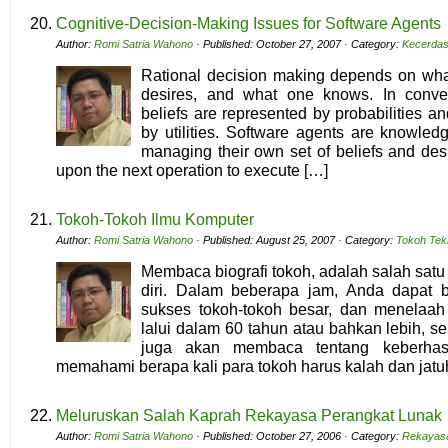
Cognitive-Decision-Making Issues for Software Agents
Author:
Romi Satria Wahono
· Published: October 27, 2007 · Category:
Kecerdas
Rational decision making depends on wha
desires, and what one knows. In conven
beliefs are represented by probabilities a
by utilities. Software agents are knowled
managing their own set of beliefs and des
upon the next operation to execute […]
Tokoh-Tokoh Ilmu Komputer
Author:
Romi Satria Wahono
· Published: August 25, 2007 · Category:
Tokoh Tekn
Membaca biografi tokoh, adalah salah satu
diri. Dalam beberapa jam, Anda dapat b
sukses tokoh-tokoh besar, dan menelaa
lalui dalam 60 tahun atau bahkan lebih, 
juga akan membaca tentang keberhasi
memahami berapa kali para tokoh harus kalah dan jat
Meluruskan Salah Kaprah Rekayasa Perangkat Lunak
Author:
Romi Satria Wahono
· Published: October 27, 2006 · Category:
Rekayasa