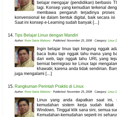
belajar mengajar (pendidikan) berbasis TI
lagi. Konsep yang kemudian terkenal deng
membawa pengaruh terjadinya proses t
konvensional ke dalam bentuk digital, baik secara isi
Saat ini konsep e-Learning sudah banyak […]
Tips Belajar Linux dengan Mandiri
Author:
Romi Satria Wahono
· Published: November 25, 2008 · Category:
Linux 
Ingin belajar linux tapi bingung nggak ad
baca buku tapi nggak tahu mana yang bag
dari web, tapi nggak tahu URL yang tep
berniat bermigrasi ke Linux tapi mengala
khawatir, karena anda tidak sendirian. Ba
juga mengalami […]
Rangkuman Perintah Praktis di Linux
Author:
Romi Satria Wahono
· Published: November 25, 2008 · Category:
Linux 
Linux yang anda dapatkan saat ini, 
kemudahan sistem kerja sudah tidak
Windows. Tinggal klik sana sini, semua su
Kemudahan-kemudahan seperti ini seharus