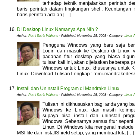
terhadap teknik menjalankan perintah d
baris perintah dalam lingkungan shell. Keuntungan
baris perintah adalah […]
Di Desktop Linux Namanya Apa Nih ?
Author:
Romi Satria Wahono
· Published: November 25, 2008 · Category:
Linux A
Pengguna Windows yang baru saja berm
Login dan masuk ke Desktop di Linux, y
padanan fitur desktop yang biasa dig
tulisan kali ini, akan dijelaskan beberapa 
Windows untuk Linux, khususnya untuk 
Linux. Download Tulisan Lengkap : romi-mandrakedesk
Install dan Uninstall Program di Mandrake Linux
Author:
Romi Satria Wahono
· Published: November 25, 2008 · Category:
Linux A
Tulisan ini dikhususkan bagi anda yang ba
Windows ke Linux, dan masih kelimpu
supaya bisa install dan uninstall pro
Windows. Sebenarnya semua fitur seperti i
Linux. Di Windows kita mengenal metode 
MSI file dan InstallShield setup, yang membuat kita […]