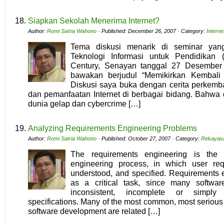
Siapkan Sekolah Menerima Internet?
Author:
Romi Satria Wahono
· Published: December 26, 2007 · Category:
Intern
Tema diskusi menarik di seminar yan
Teknologi Informasi untuk Pendidikan 
Century, Senayan tanggal 27 Desember
bawakan berjudul “Memikirkan Kembali I
Diskusi saya buka dengan cerita perkemba
dan pemanfaatan Internet di berbagai bidang. Bahwa d
dunia gelap dan cybercrime […]
Analyzing Requirements Engineering Problems
Author:
Romi Satria Wahono
· Published: October 27, 2007 · Category:
Rekayasa
The requirements engineering is the 
engineering process, in which user req
understood, and specified. Requirements 
as a critical task, since many software
inconsistent, incomplete or simply 
specifications. Many of the most common, most serious
software development are related […]