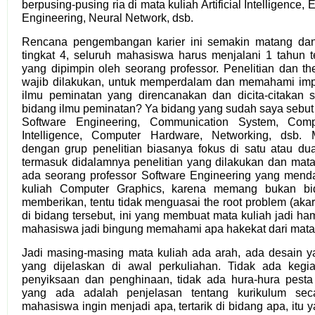
berpusing-pusing ria di mata kuliah Artificial Intelligence
Engineering, Neural Network, dsb.
Rencana pengembangan karier ini semakin matang dan 
tingkat 4, seluruh mahasiswa harus menjalani 1 tahun te
yang dipimpin oleh seorang professor. Penelitian dan the
wajib dilakukan, untuk memperdalam dan memahami imple
ilmu peminatan yang direncanakan dan dicita-citakan 
bidang ilmu peminatan? Ya bidang yang sudah saya sebut 
Software Engineering, Communication System, Comput
Intelligence, Computer Hardware, Networking, dsb. 
dengan grup penelitian biasanya fokus di satu atau du
termasuk didalamnya penelitian yang dilakukan dan mata 
ada seorang professor Software Engineering yang mend
kuliah Computer Graphics, karena memang bukan bi
memberikan, tentu tidak menguasai the root problem (ak
di bidang tersebut, ini yang membuat mata kuliah jadi h
mahasiswa jadi bingung memahami apa hakekat dari mata k
Jadi masing-masing mata kuliah ada arah, ada desain ya
yang dijelaskan di awal perkuliahan. Tidak ada keg
penyiksaan dan penghinaan, tidak ada hura-hura pesta
yang ada adalah penjelasan tentang kurikulum sec
mahasiswa ingin menjadi apa, tertarik di bidang apa, itu 