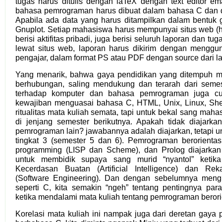
tugas harus ditulis dengan laTeX dengan text editor e
bahasa pemrograman harus dibuat dalam bahasa C dan 
Apabila ada data yang harus ditampilkan dalam bentuk 
Gnuplot. Setiap mahasiswa harus mempunyai situs web (
berisi aktifitas pribadi, juga berisi seluruh laporan dan tu
lewat situs web, laporan harus dikirim dengan menggu
pengajar, dalam format PS atau PDF dengan source dari l
Yang menarik, bahwa gaya pendidikan yang ditempuh me
berhubungan, saling mendukung dan terarah dari semest
terhadap komputer dan bahasa pemrograman juga c
kewajiban menguasai bahasa C, HTML, Unix, Linux, She
ritualitas mata kuliah semata, tapi untuk bekal sang mah
di jenjang semester berikutnya. Apakah tidak diajark
pemrograman lain? jawabannya adalah diajarkan, tetapi 
tingkat 3 (semester 5 dan 6). Pemrograman berorientasi
programming (LISP dan Scheme), dan Prolog diajarka
untuk membidik supaya sang murid “nyantol” ketika
Kecerdasan Buatan (Artificial Intelligence) dan Re
(Software Engineering). Dan dengan sebelumnya meng
seperti C, kita semakin “ngeh” tentang pentingnya para
ketika mendalami mata kuliah tentang pemrograman berorie
Korelasi mata kuliah ini nampak juga dari deretan gaya 