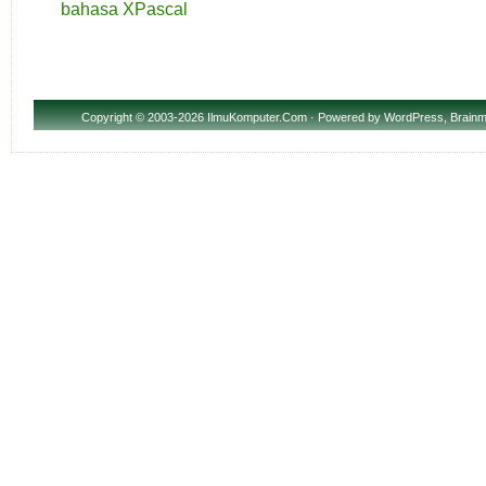
bahasa XPascal
Copyright
© 2003-2026 IlmuKomputer.Com · Powered by
WordPress
,
Brainm