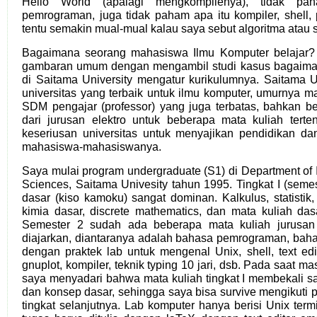
Hello World (apalagi mengkompilenya), tidak pa
pemrograman, juga tidak paham apa itu kompiler, shell, p
tentu semakin mual-mual kalau saya sebut algoritma atau st
Bagaimana seorang mahasiswa Ilmu Komputer belajar
gambaran umum dengan mengambil studi kasus bagaiman
di Saitama University mengatur kurikulumnya. Saitama U
universitas yang terbaik untuk ilmu komputer, umurnya 
SDM pengajar (professor) yang juga terbatas, bahkan be
dari jurusan elektro untuk beberapa mata kuliah terten
keseriusan universitas untuk menyajikan pendidikan dan
mahasiswa-mahasiswanya.
Saya mulai program undergraduate (S1) di Department of
Sciences, Saitama Univesity tahun 1995. Tingkat I (semes
dasar (kiso kamoku) sangat dominan. Kalkulus, statistik, p
kimia dasar, discrete mathematics, dan mata kuliah das
Semester 2 sudah ada beberapa mata kuliah jurusa
diajarkan, diantaranya adalah bahasa pemrograman, baha
dengan praktek lab untuk mengenal Unix, shell, text edi
gnuplot, kompiler, teknik typing 10 jari, dsb. Pada saat mas
saya menyadari bahwa mata kuliah tingkat I membekali s
dan konsep dasar, sehingga saya bisa survive mengikuti p
tingkat selanjutnya. Lab komputer hanya berisi Unix term