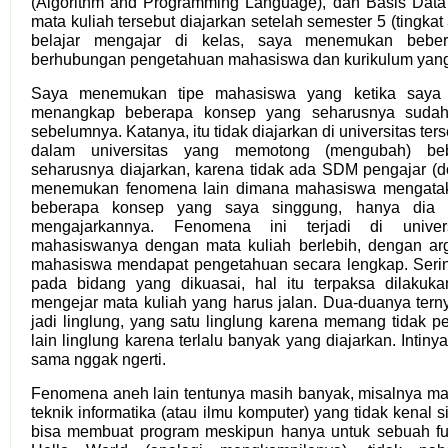
(Algorithm and Programming Language), dan Basis Data
mata kuliah tersebut diajarkan setelah semester 5 (tingkat 
belajar mengajar di kelas, saya menemukan bebe
berhubungan pengetahuan mahasiswa dan kurikulum yang d
Saya menemukan tipe mahasiswa yang ketika saya t
menangkap beberapa konsep yang seharusnya sudah
sebelumnya. Katanya, itu tidak diajarkan di universitas ter
dalam universitas yang memotong (mengubah) be
seharusnya diajarkan, karena tidak ada SDM pengajar (do
menemukan fenomena lain dimana mahasiswa mengata
beberapa konsep yang saya singgung, hanya dia 
mengajarkannya. Fenomena ini terjadi di unive
mahasiswanya dengan mata kuliah berlebih, dengan a
mahasiswa mendapat pengetahuan secara lengkap. Seri
pada bidang yang dikuasai, hal itu terpaksa dilakuka
mengejar mata kuliah yang harus jalan. Dua-duanya te
jadi linglung, yang satu linglung karena memang tidak p
lain linglung karena terlalu banyak yang diajarkan. Inti
sama nggak ngerti.
Fenomena aneh lain tentunya masih banyak, misalnya mah
teknik informatika (atau ilmu komputer) yang tidak kenal s
bisa membuat program meskipun hanya untuk sebuah f