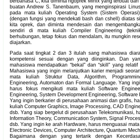
berbahasa C, kita diminta ngoprek Minix yang terbuat dar
buatan Andrew S. Tanenbaum, yang menginspirasi Linus
pada mata kuliah Operating System (Sistem Operasi)
(dengan fungsi yang mendekati bash dan cshell) diatas 
kita oprek, dan diminta mendesain dan mengembang
sendiri di mata kuliah Compiler Engineering (teknik
berhubungan, tetap fokus dan mendalam, itu mungkin res
diajarkan.
Pada saat tingkat 2 dan 3 itulah sang mahasiswa diar
kompetensi sesuai dengan yang diinginkan. Dan yang
mahasiswa mendapatkan “bekal” dan “skill” yang relatif
Mahasiswa yang ingin melanjutkan karier menjadi seora
mata kuliah Struktur Data, Algorithm, Programmi
Engineering, Automaton dan Formal Language. Yang ingin
harus fokus mengikuti mata kuliah Software Engineeri
Engineering, System Development Engineering, Software 
Yang ingin berkarier di perusahaan animasi dan grafis, h
kuliah Computer Graphics, Image Processing, CAD Enginer
dsb. Yang siap bergelut di perusahaan Telekomunikasi, 
Information Theory, Communication System, Signal Proce
dsb. Yang ingin ke arah Hardware, harus menguasai mata k
Electronic Devices, Computer Architecture, Quantum Mecha
Bagaimana dengan yang tertarik dengan Kecerda