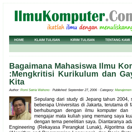
HOME
KLAIM TULISAN
KIRIM TULISAN
TENTANG KAMI
Bagaimana Mahasiswa Ilmu Kom
:Mengkritisi Kurikulum dan Ga
Kita
Author:
Romi Satria Wahono
· Published: September 27, 2006 · Category:
Manajemen 
Sepulang dari study di Jepang tahun 2004,
beberapa Universitas di Jakarta, terutama di 
berhubungan dengan ilmu komputer dan te
mengajar mata kuliah yang memang saya kuas
dengan tema penelitian saya. Diantaranya ad
Engineering (Rekayasa Perangkat Lunak), Algoritma 