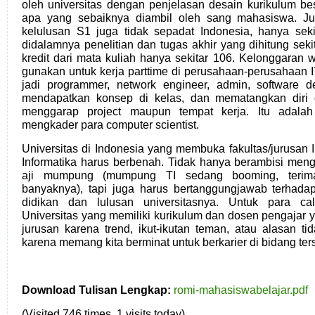
oleh universitas dengan penjelasan desain kurikulum be
apa yang sebaiknya diambil oleh sang mahasiswa. Jum
kelulusan S1 juga tidak sepadat Indonesia, hanya sek
didalamnya penelitian dan tugas akhir yang dihitung sekita
kredit dari mata kuliah hanya sekitar 106. Kelonggaran 
gunakan untuk kerja parttime di perusahaan-perusahaa
jadi programmer, network engineer, admin, software d
mendapatkan konsep di kelas, dan mematangkan diri d
menggarap project maupun tempat kerja. Itu adalah 
mengkader para computer scientist.
Universitas di Indonesia yang membuka fakultas/jurusan
Informatika harus berbenah. Tidak hanya berambisi meng
aji mumpung (mumpung TI sedang booming, terim
banyaknya), tapi juga harus bertanggungjawab terhadap 
didikan dan lulusan universitasnya. Untuk para cal
Universitas yang memiliki kurikulum dan dosen pengajar 
jurusan karena trend, ikut-ikutan teman, atau alasan tid
karena memang kita berminat untuk berkarier di bidang ter
Download Tulisan Lengkap:
romi-mahasiswabelajar.pdf
(Visited 746 times, 1 visits today)