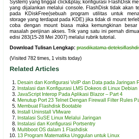
System) yang tinggal click&play, konfigurasi FlashDisk m
yang dijalankan melalui console. FlashDisk tidak akan te
pada KDiskFree(sebuah program utilitas untuk menam
storage yang terdapat pada KDE) jika tidak di mount terl
coba dengan mount biasa maka kemungkinan besar 
masalah perijinan akses. Trik yang satu ini pernah dimu
edisi 283(15-28 Mei 2007) melalui rubrik tutorial.
Download Tulisan Lengkap:
prasdikatama-deteksiflashdi
(Visited 782 times, 1 visits today)
Related Articles
Desain dan Konfigurasi VoIP dan Data pada Jaringan 
Instalasi dan Konfigurasi LMS Dokeos di Linux Debian
JavaScript Interop Pada Aplikasi Blazor – Part 4
Menutup Port 23 Telnet Dengan Firewall Filter Rules P
Membuat Flashdisk Bootable
Install Uninstall VMware
Instalasi SuSE Linux Melalui Jaringan
Instalasi dan Konfigurasi Portsentry
Multiboot OS dalam 1 Flashdisk
13 Program Matematika Unggulan untuk Linux