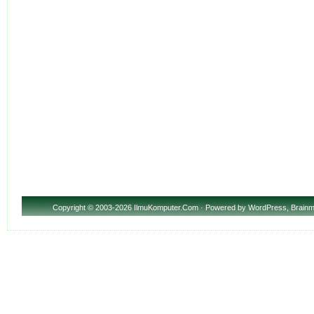
Copyright
© 2003-2026 IlmuKomputer.Com · Powered by
WordPress
,
Brainm