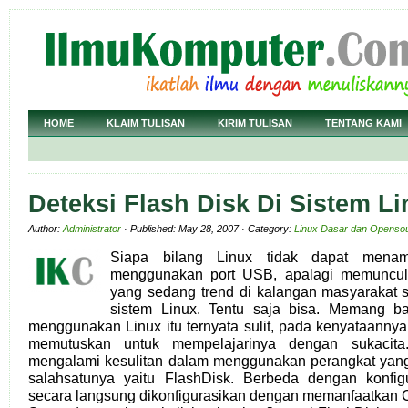
HOME
KLAIM TULISAN
KIRIM TULISAN
TENTANG KAMI
Deteksi Flash Disk Di Sistem L
Author:
Administrator
· Published: May 28, 2007 · Category:
Linux Dasar dan Openso
Siapa bilang Linux tidak dapat menam
menggunakan port USB, apalagi memuncu
yang sedang trend di kalangan masyarakat sa
sistem Linux. Tentu saja bisa. Memang b
menggunakan Linux itu ternyata sulit, pada kenyataanny
memutuskan untuk mempelajarinya dengan sukacita
mengalami kesulitan dalam menggunakan perangkat ya
salahsatunya yaitu FlashDisk. Berbeda dengan konfigu
secara langsung dikonfigurasikan dengan memanfaatkan