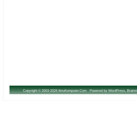
Copyright
© 2003-2026 IlmuKomputer.Com · Powered by
WordPress
,
Brainm