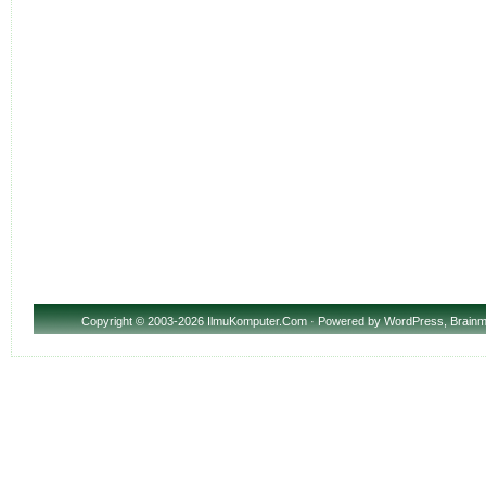
Copyright
© 2003-2026 IlmuKomputer.Com · Powered by
WordPress
,
Brainm