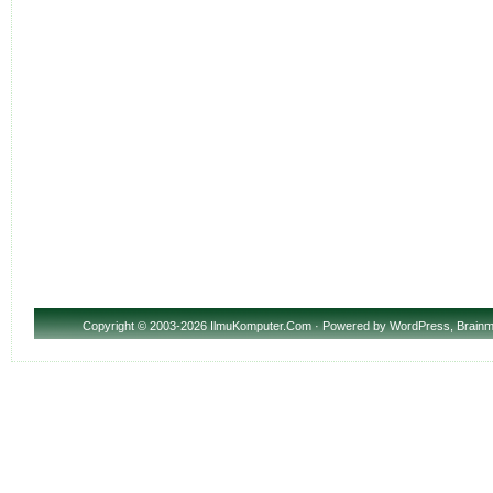
Copyright
© 2003-2026 IlmuKomputer.Com · Powered by
WordPress
,
Brainm