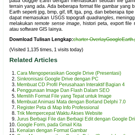
pada Goggle Earth dengan memasukan sebuah file gamb
terrain yang ada. Ada beberapa format file gambar yang b
Earth seperti jpg, bmp, gif, tiff, tga, png, dan beberapa tipe 
dapat memasukan USGS topografi
quadrangles
, meningg
melakukan r
emote sense image
, histori peta, export fil
atau software GIS lainya.
Download Tulisan Lengkap:
charter-OverlayGoogleEarth.
(Visited 1,135 times, 1 visits today)
Related Articles
Cara Mengoperasikan Google Drive (Presentasi)
Sinkronisasi Google Drive dengan PC
Membuat CD Profil Perusahaan Interaktif Bagian 4
Penggunaan Image Dan Flash Dalam SEO
Memilih Format File yang Tepat untuk Image
Membuat Animasi Mata dengan Borland Delphi 7.0
Register Peta di Map Info Professional
Trik Mempercepat Waktu Akses Website
Jurus Berbagi File dan Berbagi Edit dengan Google Dr
Google Form, pada Gmail Kita
Kenalan dengan Format Gambar