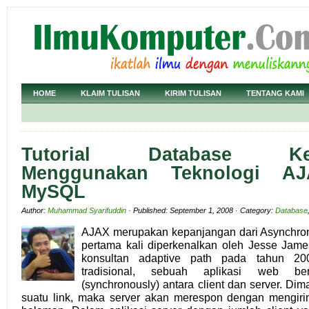
HOME
KLAIM TULISAN
KIRIM TULISAN
TENTANG KAMI
Tutorial Database Kem
Menggunakan Teknologi 
MySQL
Author:
Muhammad Syarifuddin
· Published: September 1, 2008 · Category:
Database
AJAX merupakan kepanjangan dari Asynchron
pertama kali diperkenalkan oleh Jesse Jame
konsultan adaptive path pada tahun 20
tradisional, sebuah aplikasi web ber
(synchronously) antara client dan server. Dim
suatu link, maka server akan merespon dengan mengiri