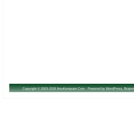
Copyright
© 2003-2026 IlmuKomputer.Com · Powered by
WordPress
,
Brainm