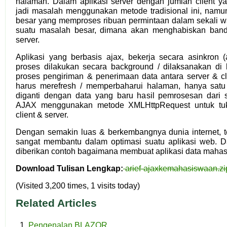
halaman. Dalam aplikasi server dengan jumlah client yan
jadi masalah menggunakan metode tradisional ini, namun
besar yang memproses ribuan permintaan dalam sekali wa
suatu masalah besar, dimana akan menghabiskan bandw
server.
Aplikasi yang berbasis ajax, bekerja secara asinkron 
proses dilakukan secara background / dilaksanakan di 
proses pengiriman & penerimaan data antara server & cl
harus merefresh / memperbaharui halaman, hanya satu
diganti dengan data yang baru hasil pemrosesan dari 
AJAX menggunakan metode XMLHttpRequest untuk tuk
client & server.
Dengan semakin luas & berkembangnya dunia internet, t
sangat membantu dalam optimasi suatu aplikasi web. D
diberikan contoh bagaimana membuat aplikasi data mahas
Download Tulisan Lengkap:
arief-ajaxkemahasiswaan.zi
(Visited 3,200 times, 1 visits today)
Related Articles
Pengenalan BLAZOR