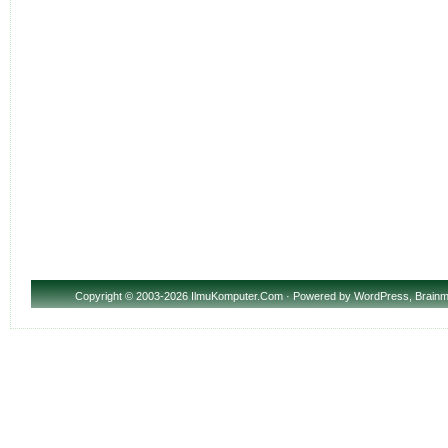
Copyright
© 2003-2026 IlmuKomputer.Com · Powered by
WordPress
,
Brainm