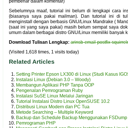
pembenar dalam komentar)
Sebelumnya maaf, tutorial ini belum di lengkapi cara inst
(biasanya saya pakai mailman). Dan tutorial ini di t
menginstall dengan berbasis GNU/Linux Mandrake ( Mandr
(saat ini yang saya pakai) masih belum sempat saya dok
umum dalam berbagai distro GNU/Linux memiliki banyak k
Download Tulisan Lengkap:
arinsb-email-postfix-squirrel
(Visited 1,618 times, 1 visits today)
Related Articles
Setting Printer Epson LX300 di Linux (Studi Kasus IG
Instalasi Linux (Debian 3.0 – Woody)
Membangun Aplikasi PHP Tanpa OOP
Pengenalan Pemrograman Ruby
Instalasi SuSE Linux Melalui Jaringan
Tutorial Instalasi Distro Linux OpenSUSE 10.2
Distribusi Linux Modern dan PC Tua
Metode Searching – Multiple Keyword
Backup dan Schedule Backup Menggunakan FSDump
Pemrograman PHP