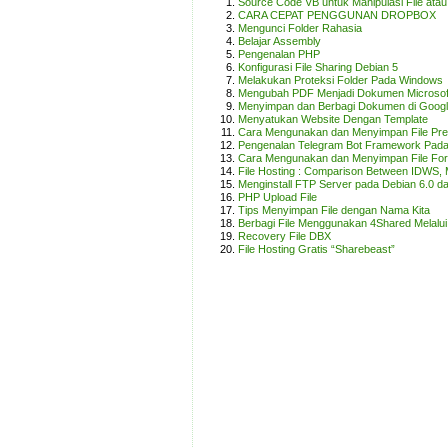
Source Code VB untuk Manipulasi File atau
CARA CEPAT PENGGUNAN DROPBOX
Mengunci Folder Rahasia
Belajar Assembly
Pengenalan PHP
Konfigurasi File Sharing Debian 5
Melakukan Proteksi Folder Pada Windows
Mengubah PDF Menjadi Dokumen Microsof
Menyimpan dan Berbagi Dokumen di Goog
Menyatukan Website Dengan Template
Cara Mengunakan dan Menyimpan File Pres
Pengenalan Telegram Bot Framework Pad
Cara Mengunakan dan Menyimpan File Form
File Hosting : Comparison Between IDWS, M
Menginstall FTP Server pada Debian 6.0 d
PHP Upload File
Tips Menyimpan File dengan Nama Kita
Berbagi File Menggunakan 4Shared Melalu
Recovery File DBX
File Hosting Gratis “Sharebeast”