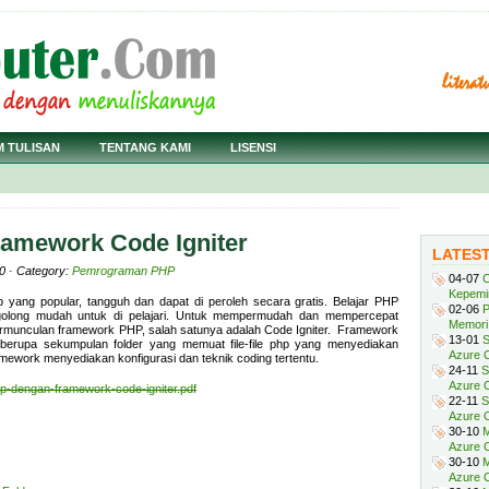
M TULISAN
TENTANG KAMI
LISENSI
ramework Code Igniter
LATES
0 · Category:
Pemrograman PHP
04-07
C
Kepemi
ng popular, tangguh dan dapat di peroleh secara gratis. Belajar PHP
02-06
P
golong mudah untuk di pelajari. Untuk mempermudah dan mempercepat
Memori 
rmunculan framework PHP, salah satunya adalah Code Igniter. Framework
13-01
S
g berupa sekumpulan folder yang memuat file-file php yang menyediakan
Azure O
Framework menyediakan konfigurasi dan teknik coding tertentu.
24-11
S
Azure O
p-dengan-framework-code-igniter.pdf
22-11
S
Azure 
30-10
M
Azure O
30-10
M
Azure O