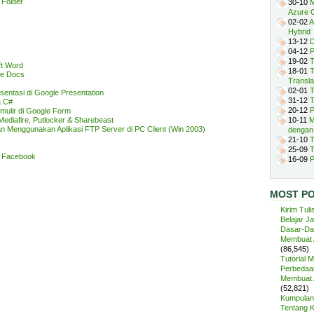
 Folder
30-10
M
Azure 
02-02
A
Hybrid
13-12
D
04-12
P
19-02
T
t Word
18-01
T
le Docs
Transla
02-01
T
entasi di Google Presentation
31-12
T
a C#
20-12
P
ulir di Google Form
ediafire, Putlocker & Sharebeast
10-11
M
an Menggunakan Aplikasi FTP Server di PC Client (Win 2003)
dengan
21-10
T
25-09
T
i Facebook
16-09
P
MOST P
Kirim Tuli
Belajar J
Dasar-Da
Membuat A
(86,545)
Tutorial 
Perbedaan
Membuat A
(52,821)
Kumpulan 
Tentang 