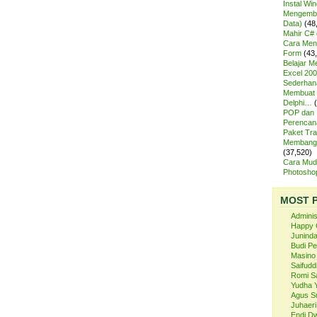
Instal Wi
Mengemba
Data)
(48
Mahir C# 
Cara Meng
Form
(43
Belajar 
Excel 200
Sederhan
Membuat 
Delphi…
POP dan
Perencan
Paket Tra
Membangu
(37,520)
Cara Mud
Photosh
MOST 
Admini
Happy 
Juninda
Budi P
Masino
Saifuddi
Romi S
Yudha 
Agus S
Juhaeri
Endi Dw