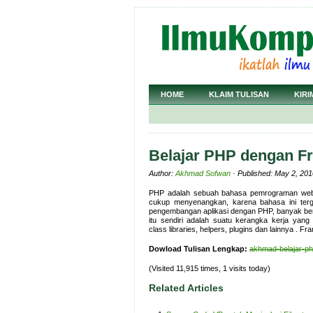
HOME
KLAIM TULISAN
KIRI
Belajar PHP dengan F
Author:
Akhmad Sofwan
· Published: May 2, 201
PHP adalah sebuah bahasa pemrograman web ya
cukup menyenangkan, karena bahasa ini ter
pengembangan aplikasi dengan PHP, banyak be
itu sendiri adalah suatu kerangka kerja yan
class libraries, helpers, plugins dan lainnya . 
Dowload Tulisan Lengkap:
akhmad-belajar-ph
(Visited 11,915 times, 1 visits today)
Related Articles