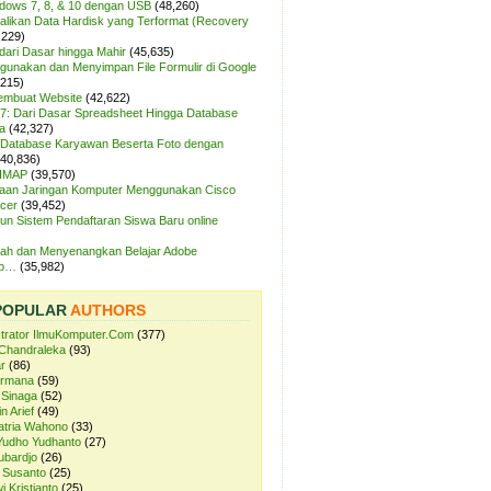
ndows 7, 8, & 10 dengan USB
(48,260)
likan Data Hardisk yang Terformat (Recovery
,229)
dari Dasar hingga Mahir
(45,635)
unakan dan Menyimpan File Formulir di Google
,215)
Membuat Website
(42,622)
7: Dari Dasar Spreadsheet Hingga Database
a
(42,327)
Database Karyawan Beserta Foto dengan
(40,836)
 IMAP
(39,570)
aan Jaringan Komputer Menggunakan Cisco
cer
(39,452)
n Sistem Pendaftaran Siswa Baru online
ah dan Menyenangkan Belajar Adobe
op…
(35,982)
POPULAR
AUTHORS
strator IlmuKomputer.Com
(377)
Chandraleka
(93)
r
(86)
ermana
(59)
 Sinaga
(52)
n Arief
(49)
atria Wahono
(33)
Yudho Yudhanto
(27)
ubardjo
(26)
 Susanto
(25)
i Kristianto
(25)