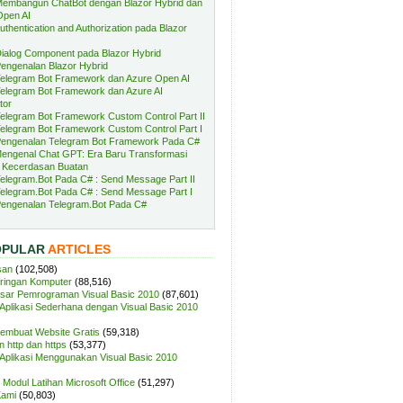
embangun ChatBot dengan Blazor Hybrid dan
Open AI
uthentication and Authorization pada Blazor
ialog Component pada Blazor Hybrid
engenalan Blazor Hybrid
elegram Bot Framework dan Azure Open AI
elegram Bot Framework dan Azure AI
tor
elegram Bot Framework Custom Control Part II
elegram Bot Framework Custom Control Part I
engenalan Telegram Bot Framework Pada C#
engenal Chat GPT: Era Baru Transformasi
 Kecerdasan Buatan
elegram.Bot Pada C# : Send Message Part II
elegram.Bot Pada C# : Send Message Part I
engenalan Telegram.Bot Pada C#
OPULAR
ARTICLES
san
(102,508)
aringan Komputer
(88,516)
sar Pemrograman Visual Basic 2010
(87,601)
plikasi Sederhana dengan Visual Basic 2010
Membuat Website Gratis
(59,318)
 http dan https
(53,377)
plikasi Menggunakan Visual Basic 2010
Modul Latihan Microsoft Office
(51,297)
Kami
(50,803)