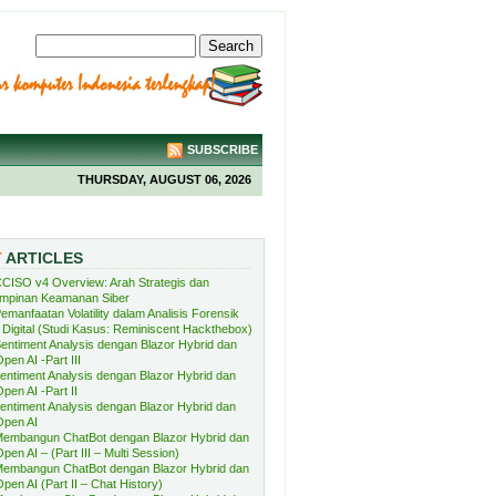
SUBSCRIBE
THURSDAY, AUGUST 06, 2026
T
ARTICLES
CISO v4 Overview: Arah Strategis dan
mpinan Keamanan Siber
emanfaatan Volatility dalam Analisis Forensik
Digital (Studi Kasus: Reminiscent Hackthebox)
entiment Analysis dengan Blazor Hybrid dan
pen AI -Part III
entiment Analysis dengan Blazor Hybrid dan
pen AI -Part II
entiment Analysis dengan Blazor Hybrid dan
Open AI
embangun ChatBot dengan Blazor Hybrid dan
pen AI – (Part III – Multi Session)
embangun ChatBot dengan Blazor Hybrid dan
pen AI (Part II – Chat History)