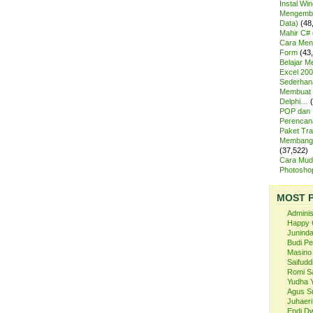
Instal Wi
Mengemba
Data)
(48
Mahir C# 
Cara Meng
Form
(43
Belajar 
Excel 200
Sederhan
Membuat 
Delphi…
POP dan
Perencan
Paket Tra
Membangu
(37,522)
Cara Mud
Photosh
MOST 
Admini
Happy 
Juninda
Budi P
Masino
Saifuddi
Romi S
Yudha 
Agus S
Juhaeri
Endi Dw