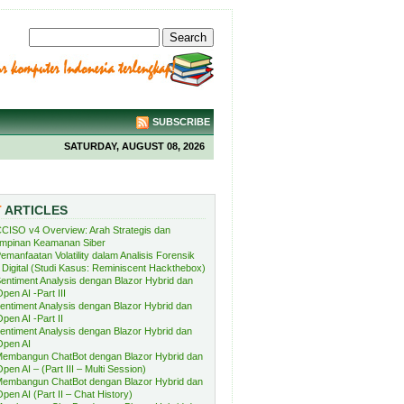
SUBSCRIBE
SATURDAY, AUGUST 08, 2026
T
ARTICLES
CISO v4 Overview: Arah Strategis dan
mpinan Keamanan Siber
emanfaatan Volatility dalam Analisis Forensik
Digital (Studi Kasus: Reminiscent Hackthebox)
entiment Analysis dengan Blazor Hybrid dan
pen AI -Part III
entiment Analysis dengan Blazor Hybrid dan
pen AI -Part II
entiment Analysis dengan Blazor Hybrid dan
Open AI
embangun ChatBot dengan Blazor Hybrid dan
pen AI – (Part III – Multi Session)
embangun ChatBot dengan Blazor Hybrid dan
pen AI (Part II – Chat History)