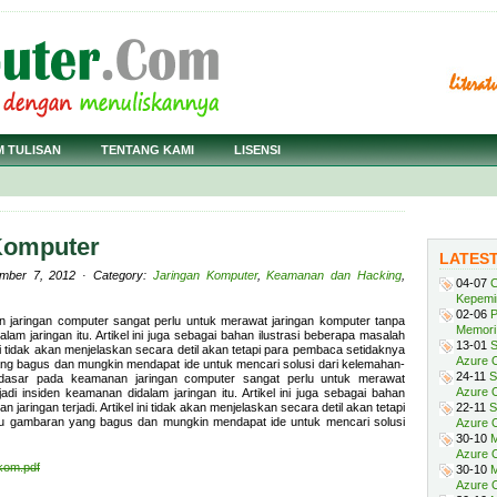
M TULISAN
TENTANG KAMI
LISENSI
 Komputer
LATES
mber 7, 2012 · Category:
Jaringan Komputer
,
Keamanan dan Hacking
,
04-07
C
Kepemi
02-06
P
aringan computer sangat perlu untuk merawat jaringan komputer tanpa
Memori 
lam jaringan itu. Artikel ini juga sebagai bahan ilustrasi beberapa masalah
13-01
S
ini tidak akan menjelaskan secara detil akan tetapi para pembaca setidaknya
Azure O
ng bagus dan mungkin mendapat ide untuk mencari solusi dari kelemahan-
24-11
S
dasar pada keamanan jaringan computer sangat perlu untuk merawat
Azure O
adi insiden keamanan didalam jaringan itu. Artikel ini juga sebagai bahan
jaringan terjadi. Artikel ini tidak akan menjelaskan secara detil akan tetapi
22-11
S
u gambaran yang bagus dan mungkin mendapat ide untuk mencari solusi
Azure 
30-10
M
Azure O
rkom.pdf
30-10
M
Azure O