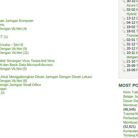
30-10
M
Azure 
02-02
A
Hybrid
13-12
D
nan Jaringan Komputer
04-12
P
ems
19-02
T
Dengan Vb.Net (4)
18-01
T
Transla
T (1)
02-01
T
31-12
T
saha – Seri III
20-12
P
Dengan Vb.Net (9)
Dengan Vb.Net (11)
10-11
M
dengan
ir Serangan Virus Tanpa Anti Virus
21-10
T
i dan Basis Data Microsoft Access
25-09
T
Dengan Vb.Net (5)
16-09
P
 Untuk Menggabungkan Disain Jaringan Dengan Disain Lokasi
Dengan Vb.Net (8)
sign Jaringan Small Office
MOST P
ngan
Kirim Tuli
.10
Belajar J
Dasar-Da
Membuat A
(86,545)
Tutorial 
Perbedaan
Membuat A
(52,821)
Kumpulan 
Tentang 