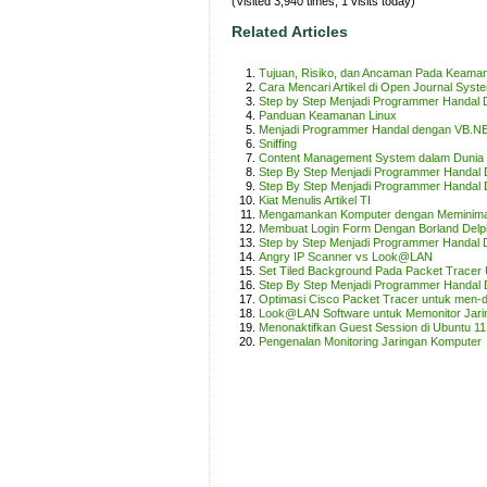
(Visited 3,940 times, 1 visits today)
Related Articles
Tujuan, Risiko, dan Ancaman Pada Keama
Cara Mencari Artikel di Open Journal Syst
Step by Step Menjadi Programmer Handal 
Panduan Keamanan Linux
Menjadi Programmer Handal dengan VB.NE
Sniffing
Content Management System dalam Dunia U
Step By Step Menjadi Programmer Handal 
Step By Step Menjadi Programmer Handal 
Kiat Menulis Artikel TI
Mengamankan Komputer dengan Meminimalis
Membuat Login Form Dengan Borland Delph
Step by Step Menjadi Programmer Handal 
Angry IP Scanner vs Look@LAN
Set Tiled Background Pada Packet Tracer
Step By Step Menjadi Programmer Handal 
Optimasi Cisco Packet Tracer untuk men-de
Look@LAN Software untuk Memonitor Jari
Menonaktifkan Guest Session di Ubuntu 11
Pengenalan Monitoring Jaringan Komputer