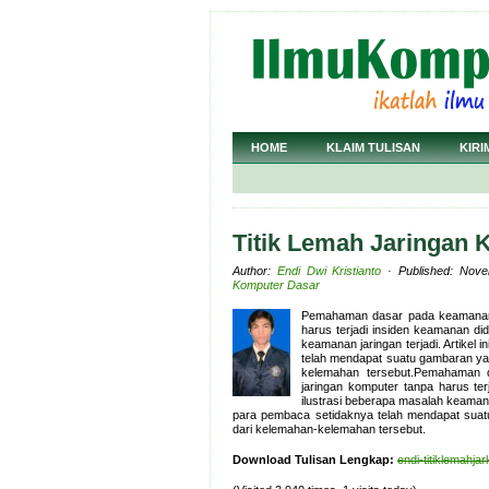
HOME
KLAIM TULISAN
KIRI
Titik Lemah Jaringan
Author:
Endi Dwi Kristianto
· Published: Nove
Komputer Dasar
Pemahaman dasar pada keamanan j
harus terjadi insiden keamanan dida
keamanan jaringan terjadi. Artikel 
telah mendapat suatu gambaran ya
kelemahan tersebut.Pemahaman 
jaringan komputer tanpa harus terj
ilustrasi beberapa masalah keamanan 
para pembaca setidaknya telah mendapat suat
dari kelemahan-kelemahan tersebut.
Download Tulisan Lengkap:
endi-titiklemahja