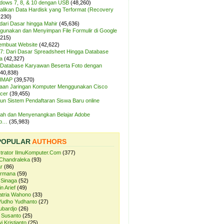
ndows 7, 8, & 10 dengan USB
(48,260)
likan Data Hardisk yang Terformat (Recovery
,230)
dari Dasar hingga Mahir
(45,636)
unakan dan Menyimpan File Formulir di Google
,215)
Membuat Website
(42,622)
7: Dari Dasar Spreadsheet Hingga Database
a
(42,327)
Database Karyawan Beserta Foto dengan
(40,838)
 IMAP
(39,570)
aan Jaringan Komputer Menggunakan Cisco
cer
(39,455)
n Sistem Pendaftaran Siswa Baru online
ah dan Menyenangkan Belajar Adobe
op…
(35,983)
POPULAR
AUTHORS
strator IlmuKomputer.Com
(377)
Chandraleka
(93)
r
(86)
ermana
(59)
 Sinaga
(52)
n Arief
(49)
atria Wahono
(33)
Yudho Yudhanto
(27)
ubardjo
(26)
 Susanto
(25)
i Kristianto
(25)