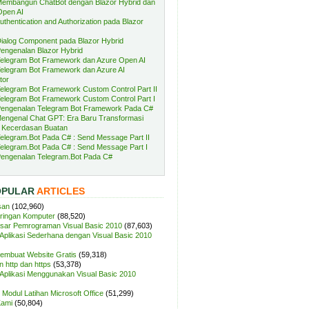
embangun ChatBot dengan Blazor Hybrid dan
Open AI
uthentication and Authorization pada Blazor
ialog Component pada Blazor Hybrid
engenalan Blazor Hybrid
elegram Bot Framework dan Azure Open AI
elegram Bot Framework dan Azure AI
tor
elegram Bot Framework Custom Control Part II
elegram Bot Framework Custom Control Part I
engenalan Telegram Bot Framework Pada C#
engenal Chat GPT: Era Baru Transformasi
 Kecerdasan Buatan
elegram.Bot Pada C# : Send Message Part II
elegram.Bot Pada C# : Send Message Part I
engenalan Telegram.Bot Pada C#
OPULAR
ARTICLES
san
(102,960)
aringan Komputer
(88,520)
sar Pemrograman Visual Basic 2010
(87,603)
plikasi Sederhana dengan Visual Basic 2010
Membuat Website Gratis
(59,318)
 http dan https
(53,378)
plikasi Menggunakan Visual Basic 2010
Modul Latihan Microsoft Office
(51,299)
Kami
(50,804)