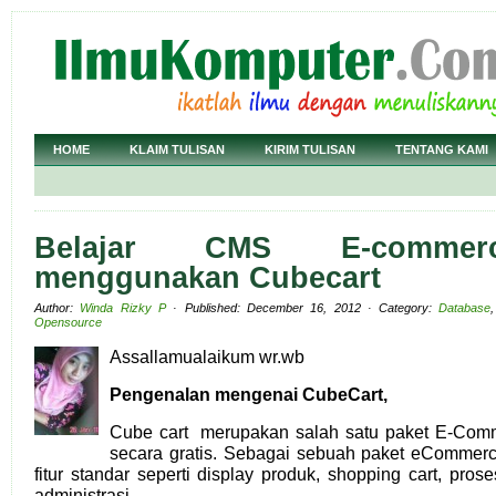
HOME
KLAIM TULISAN
KIRIM TULISAN
TENTANG KAMI
Belajar CMS E-commer
menggunakan Cubecart
Author:
Winda Rizky P
· Published: December 16, 2012 · Category:
Database
Opensource
Assallamualaikum wr.wb
Pengenalan mengenai CubeCart,
Cube cart merupakan salah satu paket E-Comm
secara gratis. Sebagai sebuah paket eCommer
fitur standar seperti display produk, shopping cart, pro
administrasi.