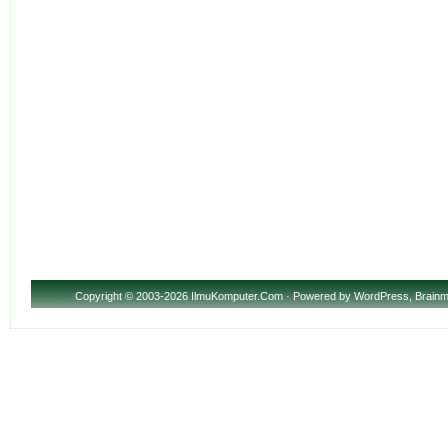
Copyright
© 2003-2026 IlmuKomputer.Com · Powered by
WordPress
,
Brainm