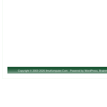
Copyright
© 2003-2026 IlmuKomputer.Com · Powered by
WordPress
,
Brainm