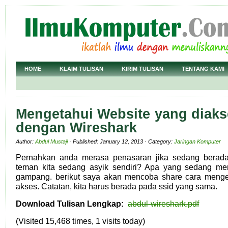
HOME
KLAIM TULISAN
KIRIM TULISAN
TENTANG KAMI
Mengetahui Website yang diaks
dengan Wireshark
Author:
Abdul Mustaji
· Published: January 12, 2013 · Category:
Jaringan Komputer
Pernahkan anda merasa penasaran jika sedang berada 
teman kita sedang asyik sendiri? Apa yang sedang m
gampang. berikut saya akan mencoba share cara menget
akses. Catatan, kita harus berada pada ssid yang sama.
Download Tulisan Lengkap:
abdul-wireshark.pdf
(Visited 15,468 times, 1 visits today)