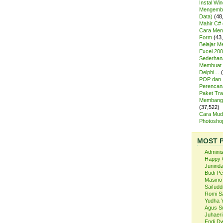
Instal Wi
Mengemba
Data)
(48
Mahir C# 
Cara Meng
Form
(43
Belajar 
Excel 200
Sederhan
Membuat 
Delphi…
POP dan
Perencan
Paket Tra
Membangu
(37,522)
Cara Mud
Photosh
MOST 
Admini
Happy 
Juninda
Budi P
Masino
Saifuddi
Romi S
Yudha 
Agus S
Juhaeri
Endi Dw