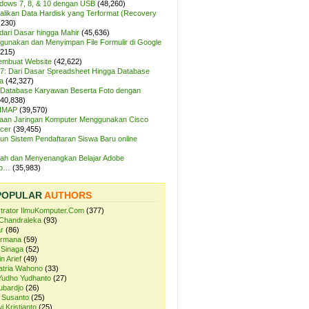
ndows 7, 8, & 10 dengan USB
(48,260)
likan Data Hardisk yang Terformat (Recovery
,230)
dari Dasar hingga Mahir
(45,636)
unakan dan Menyimpan File Formulir di Google
,215)
Membuat Website
(42,622)
7: Dari Dasar Spreadsheet Hingga Database
a
(42,327)
Database Karyawan Beserta Foto dengan
(40,838)
 IMAP
(39,570)
aan Jaringan Komputer Menggunakan Cisco
cer
(39,455)
n Sistem Pendaftaran Siswa Baru online
ah dan Menyenangkan Belajar Adobe
op…
(35,983)
POPULAR
AUTHORS
strator IlmuKomputer.Com
(377)
Chandraleka
(93)
r
(86)
ermana
(59)
 Sinaga
(52)
n Arief
(49)
atria Wahono
(33)
Yudho Yudhanto
(27)
ubardjo
(26)
 Susanto
(25)
i Kristianto
(25)