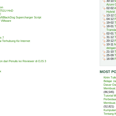
30-10
M
Azure 
ion
02-02
A
 751U-HnD
Hybrid
E
13-12
D
V6BlackDog Supercharger Script
04-12
P
a VMware
19-02
T
18-01
T
Transla
02-01
T
31-12
T
s 7
20-12
P
i Terhubung Ke Internet
10-11
M
dengan
21-10
T
25-09
T
16-09
P
n dari Penulis ke Reviewer di OJS 3
ox
MOST P
Kirim Tuli
Belajar J
Dasar-Da
Membuat A
(86,545)
Tutorial 
Perbedaan
Membuat A
(52,821)
Kumpulan 
Tentang 