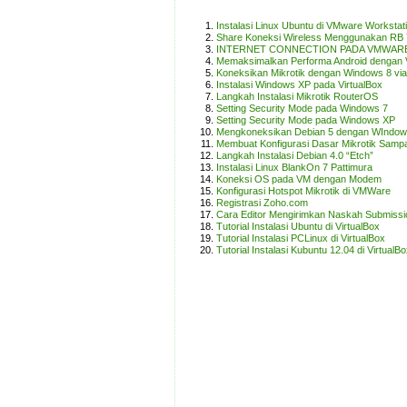
Instalasi Linux Ubuntu di VMware Workstat
Share Koneksi Wireless Menggunakan RB
INTERNET CONNECTION PADA VMWAR
Memaksimalkan Performa Android dengan 
Koneksikan Mikrotik dengan Windows 8 vi
Instalasi Windows XP pada VirtualBox
Langkah Instalasi Mikrotik RouterOS
Setting Security Mode pada Windows 7
Setting Security Mode pada Windows XP
Mengkoneksikan Debian 5 dengan WIndow
Membuat Konfigurasi Dasar Mikrotik Sampa
Langkah Instalasi Debian 4.0 “Etch”
Instalasi Linux BlankOn 7 Pattimura
Koneksi OS pada VM dengan Modem
Konfigurasi Hotspot Mikrotik di VMWare
Registrasi Zoho.com
Cara Editor Mengirimkan Naskah Submissio
Tutorial Instalasi Ubuntu di VirtualBox
Tutorial Instalasi PCLinux di VirtualBox
Tutorial Instalasi Kubuntu 12.04 di VirtualB