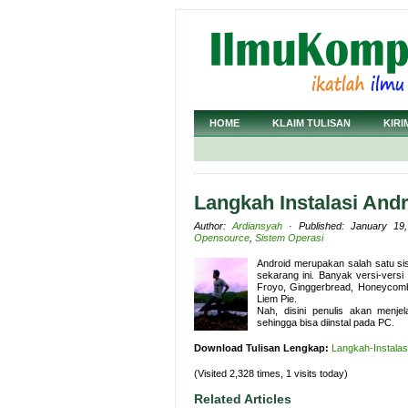
HOME
KLAIM TULISAN
KIRI
Langkah Instalasi And
Author:
Ardiansyah
· Published: January 19
Opensource
,
Sistem Operasi
Android merupakan salah satu si
sekarang ini. Banyak versi-versi 
Froyo, Ginggerbread, Honeycomb
Liem Pie.
Nah, disini penulis akan menje
sehingga bisa diinstal pada PC.
Download Tulisan Lengkap:
Langkah-Instalas
(Visited 2,328 times, 1 visits today)
Related Articles