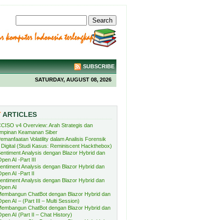
SUBSCRIBE
SATURDAY, AUGUST 08, 2026
T
ARTICLES
CISO v4 Overview: Arah Strategis dan
mpinan Keamanan Siber
emanfaatan Volatility dalam Analisis Forensik
Digital (Studi Kasus: Reminiscent Hackthebox)
entiment Analysis dengan Blazor Hybrid dan
pen AI -Part III
entiment Analysis dengan Blazor Hybrid dan
pen AI -Part II
entiment Analysis dengan Blazor Hybrid dan
Open AI
embangun ChatBot dengan Blazor Hybrid dan
pen AI – (Part III – Multi Session)
embangun ChatBot dengan Blazor Hybrid dan
pen AI (Part II – Chat History)