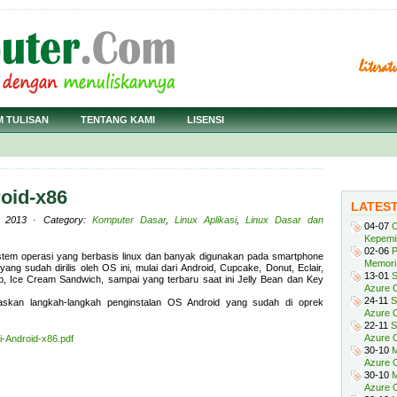
M TULISAN
TENTANG KAMI
LISENSI
roid-x86
LATES
, 2013 · Category:
Komputer Dasar
,
Linux Aplikasi
,
Linux Dasar dan
04-07
C
Kepemi
02-06
P
stem operasi yang berbasis linux dan banyak digunakan pada smartphone
Memori 
yang sudah dirilis oleh OS ini, mulai dari Android, Cupcake, Donut, Eclair,
13-01
S
, Ice Cream Sandwich, sampai yang terbaru saat ini Jelly Bean dan Key
Azure O
24-11
S
laskan langkah-langkah penginstalan OS Android yang sudah di oprek
Azure O
22-11
S
Azure 
i-Android-x86.pdf
30-10
M
Azure O
30-10
M
Azure O