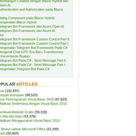
embangun ChatBot dengan Blazor Hybrid dan
Open AI
uthentication and Authorization pada Blazor
ialog Component pada Blazor Hybrid
engenalan Blazor Hybrid
elegram Bot Framework dan Azure Open AI
elegram Bot Framework dan Azure AI
tor
elegram Bot Framework Custom Control Part II
elegram Bot Framework Custom Control Part I
engenalan Telegram Bot Framework Pada C#
engenal Chat GPT: Era Baru Transformasi
 Kecerdasan Buatan
elegram.Bot Pada C# : Send Message Part II
elegram.Bot Pada C# : Send Message Part I
engenalan Telegram.Bot Pada C#
OPULAR
ARTICLES
san
(102,937)
aringan Komputer
(88,520)
sar Pemrograman Visual Basic 2010
(87,603)
plikasi Sederhana dengan Visual Basic 2010
Membuat Website Gratis
(59,318)
 http dan https
(53,378)
plikasi Menggunakan Visual Basic 2010
Modul Latihan Microsoft Office
(51,299)
Kami
(50,804)