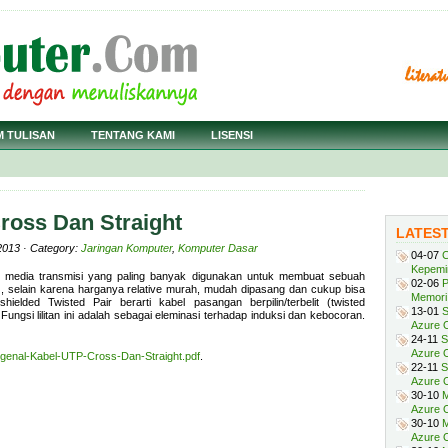
M TULISAN
TENTANG KAMI
LISENSI
ross Dan Straight
LATES
2013 · Category:
Jaringan Komputer
,
Komputer Dasar
04-07
C
Kepemi
 media transmisi yang paling banyak digunakan untuk membuat sebuah
02-06
P
k), selain karena harganya relative murah, mudah dipasang dan cukup bisa
Memori 
elded Twisted Pair berarti kabel pasangan berpilin/terbelit (twisted
13-01
S
 Fungsi lilitan ini adalah sebagai eleminasi terhadap induksi dan kebocoran.
Azure O
24-11
S
Azure O
genal-Kabel-UTP-Cross-Dan-Straight.pdf
.
22-11
S
Azure 
30-10
M
Azure O
30-10
M
Azure O