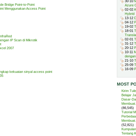
30-10
M
e Bridge Point-to-Point
Azure 
point Menggunakan Access Point
02-02
A
Hybrid
13-12
D
04-12
P
19-02
T
18-01
T
Transla
InfraRed
02-01
T
engan IP Scan di Mikrotik
31-12
T
t
20-12
P
xcel 2007
10-11
M
dengan
21-10
T
25-09
T
16-09
P
gkap kekuatan sinyal access point
535
MOST P
Kirim Tuli
Belajar J
Dasar-Da
Membuat A
(86,545)
Tutorial 
Perbedaan
Membuat A
(52,821)
Kumpulan 
Tentang 