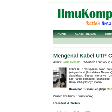
HOME
KLAIM TULISAN
KIRI
Mengenal Kabel UTP C
Author:
Jafar Yudianto
· Published: February 2, 
Kabel UTP merupakan salah satu
jaringan local (Local Area Networ
diandalkan. Sesuai namanya Unshi
pair) tanpa pelindung (unshielded).
Untuk lebih jelasnya masuk
Download Tulisan Lengkap:
Men
(Visited 824 times, 1 visits today)
Related Articles