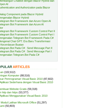
embangun ChatBot dengan Blazor Hybrid dan
Open AI
uthentication and Authorization pada Blazor
ialog Component pada Blazor Hybrid
engenalan Blazor Hybrid
elegram Bot Framework dan Azure Open AI
elegram Bot Framework dan Azure AI
tor
elegram Bot Framework Custom Control Part II
elegram Bot Framework Custom Control Part I
engenalan Telegram Bot Framework Pada C#
engenal Chat GPT: Era Baru Transformasi
 Kecerdasan Buatan
elegram.Bot Pada C# : Send Message Part II
elegram.Bot Pada C# : Send Message Part I
engenalan Telegram.Bot Pada C#
OPULAR
ARTICLES
san
(102,612)
aringan Komputer
(88,516)
sar Pemrograman Visual Basic 2010
(87,602)
plikasi Sederhana dengan Visual Basic 2010
Membuat Website Gratis
(59,318)
 http dan https
(53,377)
plikasi Menggunakan Visual Basic 2010
Modul Latihan Microsoft Office
(51,297)
Kami
(50,803)