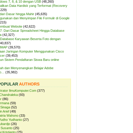
ndows 7, 8, & 10 dengan USB
(48,260)
likan Data Hardisk yang Terformat (Recovery
,229)
dari Dasar hingga Mahir
(45,635)
unakan dan Menyimpan File Formulir di Google
,215)
Membuat Website
(42,622)
7: Dari Dasar Spreadsheet Hingga Database
a
(42,327)
Database Karyawan Beserta Foto dengan
(40,837)
 IMAP
(39,570)
aan Jaringan Komputer Menggunakan Cisco
cer
(39,453)
n Sistem Pendaftaran Siswa Baru online
ah dan Menyenangkan Belajar Adobe
op…
(35,982)
POPULAR
AUTHORS
strator IlmuKomputer.Com
(377)
Chandraleka
(93)
r
(86)
ermana
(59)
 Sinaga
(52)
n Arief
(49)
atria Wahono
(33)
Yudho Yudhanto
(27)
ubardjo
(26)
 Susanto
(25)
i Kristianto
(25)