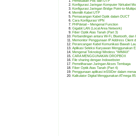
Pembuatan PoE dari UTP
Konfigurasi Jaringan Komputer Nirkabel Mod
Konfigurasi Jaringan Bridge Point-to-Multi
Memilih Kabel UTP
Pemasangan Kabel Optik dalam DUCT
Cara Konfigurasi VPN
PHPdetail – Mengenal Function
Gigabit LAN (Local Area Network)
Fiber Optik Atas Tanah (Part 3)
Perbandingan antara Wi-Fi, Bluetooth, dan 
Memonitor Penggunaan IP Address Client d
Perancangan Kabel Komunikasi Bawah Lau
Aplikasi Seleksi Karyawan Menggunakan E
Mengenal Teknologi Wireless “WIMAX”
CARA MENGGUNAKAN DROPBOX
File sharing dengan Indowebster
Pemeliharaan Jaringan Akses Tembaga
Fiber Optik Atas Tanah (Part 4)
Penggunaan aplikasi inSSIDer dalam menan
Kalkulator Digital Menggunakan ATmega 8