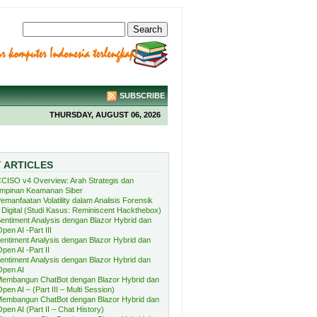
SUBSCRIBE
THURSDAY, AUGUST 06, 2026
T
ARTICLES
CISO v4 Overview: Arah Strategis dan
mpinan Keamanan Siber
emanfaatan Volatility dalam Analisis Forensik
Digital (Studi Kasus: Reminiscent Hackthebox)
entiment Analysis dengan Blazor Hybrid dan
pen AI -Part III
entiment Analysis dengan Blazor Hybrid dan
pen AI -Part II
entiment Analysis dengan Blazor Hybrid dan
Open AI
embangun ChatBot dengan Blazor Hybrid dan
pen AI – (Part III – Multi Session)
embangun ChatBot dengan Blazor Hybrid dan
pen AI (Part II – Chat History)