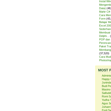
Instal Wi
Mengemba
Data)
(48
Mahir C# 
Cara Meng
Form
(43
Belajar 
Excel 200
Sederhan
Membuat 
Delphi…
POP dan
Perencan
Paket Tra
Membangu
(37,520)
Cara Mud
Photosh
MOST 
Admini
Happy 
Juninda
Budi P
Masino
Saifuddi
Romi S
Yudha 
Agus S
Juhaeri
Endi Dw