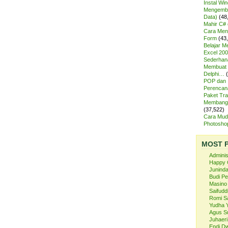
Instal Wi
Mengemba
Data)
(48
Mahir C# 
Cara Meng
Form
(43
Belajar 
Excel 200
Sederhan
Membuat 
Delphi…
POP dan
Perencan
Paket Tra
Membangu
(37,522)
Cara Mud
Photosh
MOST 
Admini
Happy 
Juninda
Budi P
Masino
Saifuddi
Romi S
Yudha 
Agus S
Juhaeri
Endi Dw