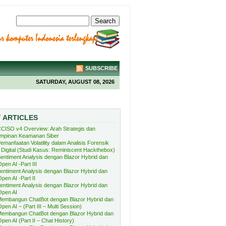
SUBSCRIBE
SATURDAY, AUGUST 08, 2026
T
ARTICLES
CISO v4 Overview: Arah Strategis dan
mpinan Keamanan Siber
emanfaatan Volatility dalam Analisis Forensik
Digital (Studi Kasus: Reminiscent Hackthebox)
entiment Analysis dengan Blazor Hybrid dan
pen AI -Part III
entiment Analysis dengan Blazor Hybrid dan
pen AI -Part II
entiment Analysis dengan Blazor Hybrid dan
Open AI
embangun ChatBot dengan Blazor Hybrid dan
pen AI – (Part III – Multi Session)
embangun ChatBot dengan Blazor Hybrid dan
pen AI (Part II – Chat History)