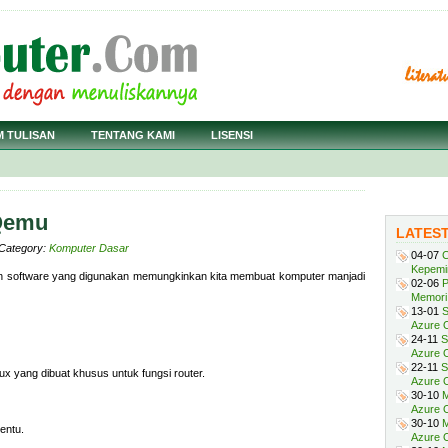
M TULISAN
TENTANG KAMI
LISENSI
 Qemu
LATES
· Category:
Komputer Dasar
04-07
C
Kepemi
software yang digunakan memungkinkan kita membuat komputer manjadi
02-06
P
Memori 
13-01
S
Azure O
24-11
S
Azure O
22-11
S
x yang dibuat khusus untuk fungsi router.
Azure 
30-10
M
Azure O
30-10
M
tentu.
Azure O