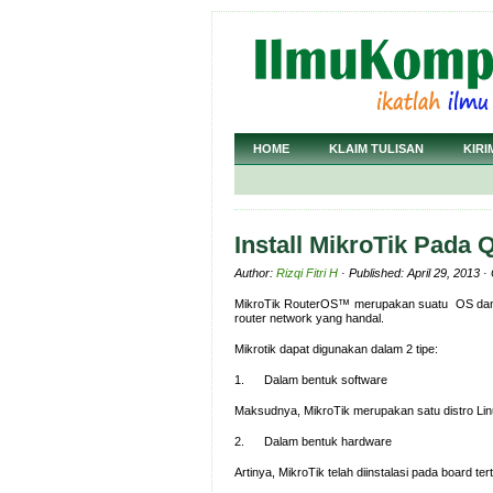
HOME
KLAIM TULISAN
KIRI
Install MikroTik Pada
Author:
Rizqi Fitri H
· Published: April 29, 2013 
MikroTik RouterOS™ merupakan suatu OS dan 
router network yang handal.
Mikrotik dapat digunakan dalam 2 tipe:
1. Dalam bentuk software
Maksudnya, MikroTik merupakan satu distro Linu
2. Dalam bentuk hardware
Artinya, MikroTik telah diinstalasi pada board ter