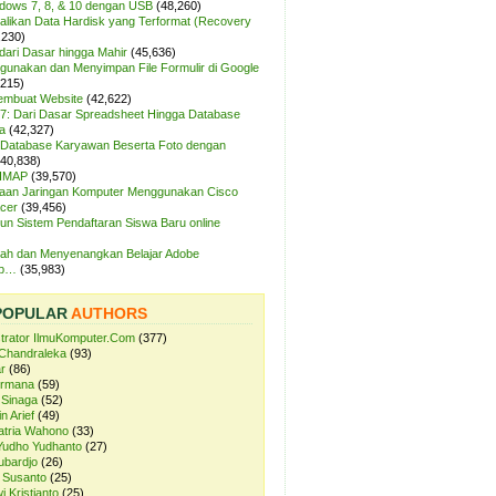
ndows 7, 8, & 10 dengan USB
(48,260)
likan Data Hardisk yang Terformat (Recovery
,230)
dari Dasar hingga Mahir
(45,636)
unakan dan Menyimpan File Formulir di Google
,215)
Membuat Website
(42,622)
7: Dari Dasar Spreadsheet Hingga Database
a
(42,327)
Database Karyawan Beserta Foto dengan
(40,838)
 IMAP
(39,570)
aan Jaringan Komputer Menggunakan Cisco
cer
(39,456)
n Sistem Pendaftaran Siswa Baru online
ah dan Menyenangkan Belajar Adobe
op…
(35,983)
POPULAR
AUTHORS
strator IlmuKomputer.Com
(377)
Chandraleka
(93)
r
(86)
ermana
(59)
 Sinaga
(52)
n Arief
(49)
atria Wahono
(33)
Yudho Yudhanto
(27)
ubardjo
(26)
 Susanto
(25)
i Kristianto
(25)