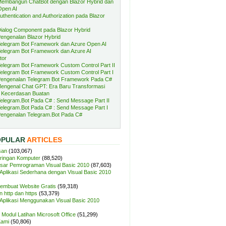
embangun ChatBot dengan Blazor Hybrid dan
Open AI
uthentication and Authorization pada Blazor
ialog Component pada Blazor Hybrid
engenalan Blazor Hybrid
elegram Bot Framework dan Azure Open AI
elegram Bot Framework dan Azure AI
tor
elegram Bot Framework Custom Control Part II
elegram Bot Framework Custom Control Part I
engenalan Telegram Bot Framework Pada C#
engenal Chat GPT: Era Baru Transformasi
 Kecerdasan Buatan
elegram.Bot Pada C# : Send Message Part II
elegram.Bot Pada C# : Send Message Part I
engenalan Telegram.Bot Pada C#
OPULAR
ARTICLES
san
(103,067)
aringan Komputer
(88,520)
sar Pemrograman Visual Basic 2010
(87,603)
plikasi Sederhana dengan Visual Basic 2010
Membuat Website Gratis
(59,318)
 http dan https
(53,379)
plikasi Menggunakan Visual Basic 2010
Modul Latihan Microsoft Office
(51,299)
Kami
(50,806)