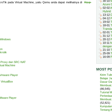
30-10
M
ikroTik pada Virtual Machine, yaitu Qemu anda dapat melihatnya di
Rizqi-
Azure 
02-02
A
Hybrid
13-12
D
04-12
P
19-02
T
18-01
T
Transla
02-01
T
31-12
T
x
 Windows
20-12
P
10-11
M
dengan
ion
21-10
T
krotik
25-09
T
16-09
P
eb-Proxy dan SRC-NAT
rtual Machine
MOST P
Kirim Tuli
 Vmware Player
Belajar J
 VirtualBox
Dasar-Da
Membuat A
(86,545)
Tutorial 
Perbedaan
VMware Player
Membuat A
(52,821)
Kumpulan 
Tentang 