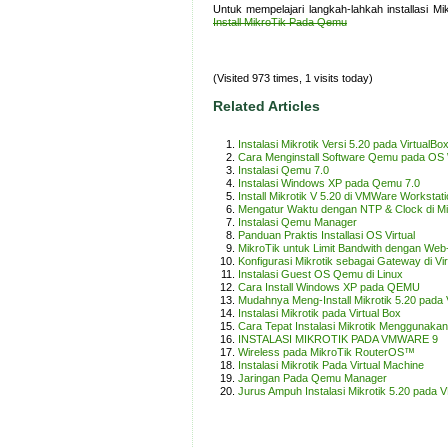
Untuk mempelajari langkah-lahkah installasi M
Install MikroTik Pada Qemu
(Visited 973 times, 1 visits today)
Related Articles
Instalasi Mikrotik Versi 5.20 pada VirtualBo
Cara Menginstall Software Qemu pada OS
Instalasi Qemu 7.0
Instalasi Windows XP pada Qemu 7.0
Install Mikrotik V 5.20 di VMWare Workstat
Mengatur Waktu dengan NTP & Clock di Mi
Instalasi Qemu Manager
Panduan Praktis Installasi OS Virtual
MikroTik untuk Limit Bandwith dengan W
Konfigurasi Mikrotik sebagai Gateway di Vi
Instalasi Guest OS Qemu di Linux
Cara Install Windows XP pada QEMU
Mudahnya Meng-Install Mikrotik 5.20 pada
Instalasi Mikrotik pada Virtual Box
Cara Tepat Instalasi Mikrotik Menggunakan
INSTALASI MIKROTIK PADA VMWARE 9
Wireless pada MikroTik RouterOS™
Instalasi Mikrotik Pada Virtual Machine
Jaringan Pada Qemu Manager
Jurus Ampuh Instalasi Mikrotik 5.20 pada 