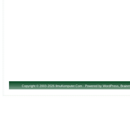
Copyright
© 2003-2026 IlmuKomputer.Com · Powered by
WordPress
,
Brainm