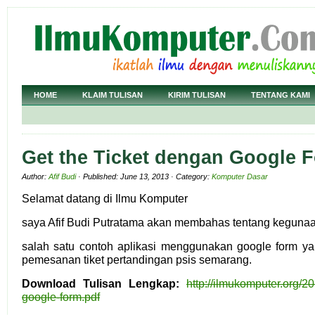
HOME
KLAIM TULISAN
KIRIM TULISAN
TENTANG KAMI
Get the Ticket dengan Google 
Author:
Afif Budi
· Published: June 13, 2013 · Category:
Komputer Dasar
Selamat datang di Ilmu Komputer
saya Afif Budi Putratama akan membahas tentang kegunaan
salah satu contoh aplikasi menggunakan google form yai
pemesanan tiket pertandingan psis semarang.
Download Tulisan Lengkap:
http://ilmukomputer.org/20
google-form.pdf