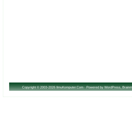
Copyright
© 2003-2026 IlmuKomputer.Com · Powered by
WordPress
,
Brainm