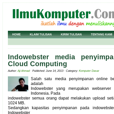
HOME
KLAIM TULISAN
KIRIM TULISAN
TENTANG KAMI
Indowebster media penyimpa
Cloud Computing
Author:
Aji Ahmad
· Published: June 14, 2013 · Category:
Komputer Dasar
Salah satu media penyimpanan online be
adalah
Indowebster yang merupakan webserver m
Indonesia. Pada
indowebster semua orang dapat melakukan upload setia
1024 MB.
Sedangkan kapasitas penyimpanan pada indowebster s
Indowebster