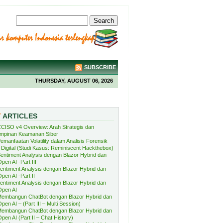
SUBSCRIBE
THURSDAY, AUGUST 06, 2026
T
ARTICLES
CISO v4 Overview: Arah Strategis dan
mpinan Keamanan Siber
emanfaatan Volatility dalam Analisis Forensik
Digital (Studi Kasus: Reminiscent Hackthebox)
entiment Analysis dengan Blazor Hybrid dan
pen AI -Part III
entiment Analysis dengan Blazor Hybrid dan
pen AI -Part II
entiment Analysis dengan Blazor Hybrid dan
Open AI
embangun ChatBot dengan Blazor Hybrid dan
pen AI – (Part III – Multi Session)
embangun ChatBot dengan Blazor Hybrid dan
pen AI (Part II – Chat History)