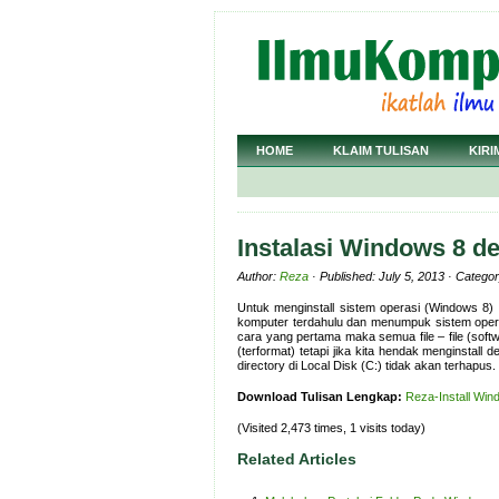
HOME
KLAIM TULISAN
KIRI
Instalasi Windows 8 
Author:
Reza
· Published: July 5, 2013 · Catego
Untuk menginstall sistem operasi (Windows 8)
komputer terdahulu dan menumpuk sistem operas
cara yang pertama maka semua file – file (softwa
(terformat) tetapi jika kita hendak menginstall d
directory di Local Disk (C:) tidak akan terhapus.
Download Tulisan Lengkap:
Reza-Install Win
(Visited 2,473 times, 1 visits today)
Related Articles