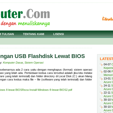
M TULISAN
TENTANG KAMI
LISENSI
dengan USB Flashdisk Lewat BIOS
LATES
ry:
Komputer Dasar
,
Sistem Operasi
04-07
C
Kepemi
 sebenarnya ada 2 cara yaitu dengan menghapus (format) sistem operasi
02-06
P
i yang telah ada. Perbedaan kedua cara tersebut adalah jika kita melalui
Memori 
re yang telah terinstall) dan folder directory di Local Disk (C:) akan hilang
13-01
S
engan cara kedua maka file – file (software yang telah terinstall) dan folder
Azure O
24-11
S
Azure O
dows 8 lewat BIOS
Reza-Install-Windows-8-lewat-BIOS2.pdf
22-11
S
Azure 
30-10
M
Azure O
30-10
M
Azure O