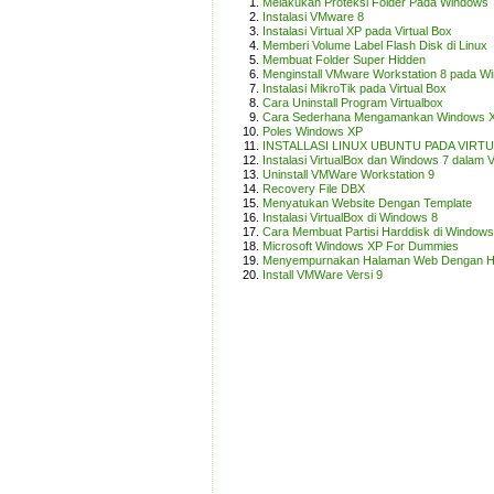
Melakukan Proteksi Folder Pada Windows
Instalasi VMware 8
Instalasi Virtual XP pada Virtual Box
Memberi Volume Label Flash Disk di Linux
Membuat Folder Super Hidden
Menginstall VMware Workstation 8 pada W
Instalasi MikroTik pada Virtual Box
Cara Uninstall Program Virtualbox
Cara Sederhana Mengamankan Windows 
Poles Windows XP
INSTALLASI LINUX UBUNTU PADA VIRT
Instalasi VirtualBox dan Windows 7 dalam V
Uninstall VMWare Workstation 9
Recovery File DBX
Menyatukan Website Dengan Template
Instalasi VirtualBox di Windows 8
Cara Membuat Partisi Harddisk di Windows
Microsoft Windows XP For Dummies
Menyempurnakan Halaman Web Dengan H
Install VMWare Versi 9