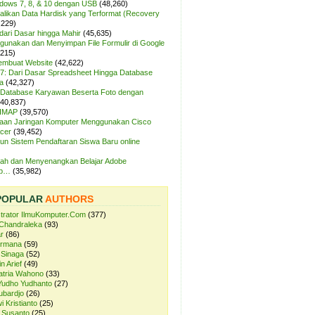
ndows 7, 8, & 10 dengan USB
(48,260)
likan Data Hardisk yang Terformat (Recovery
,229)
dari Dasar hingga Mahir
(45,635)
unakan dan Menyimpan File Formulir di Google
,215)
Membuat Website
(42,622)
7: Dari Dasar Spreadsheet Hingga Database
a
(42,327)
Database Karyawan Beserta Foto dengan
(40,837)
 IMAP
(39,570)
aan Jaringan Komputer Menggunakan Cisco
cer
(39,452)
n Sistem Pendaftaran Siswa Baru online
ah dan Menyenangkan Belajar Adobe
op…
(35,982)
POPULAR
AUTHORS
strator IlmuKomputer.Com
(377)
Chandraleka
(93)
r
(86)
ermana
(59)
 Sinaga
(52)
n Arief
(49)
atria Wahono
(33)
Yudho Yudhanto
(27)
ubardjo
(26)
i Kristianto
(25)
 Susanto
(25)