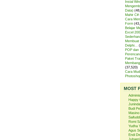
Instal Wi
Mengemba
Data)
(48
Mahir C# 
Cara Meng
Form
(43
Belajar 
Excel 200
Sederhan
Membuat 
Delphi…
POP dan
Perencan
Paket Tra
Membangu
(37,520)
Cara Mud
Photosh
MOST 
Admini
Happy 
Juninda
Budi P
Masino
Saifuddi
Romi S
Yudha 
Agus S
Endi Dw
Juhaeri