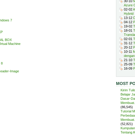
30-10
M
Azure 
02-02
A
Hybrid
13-12
D
indows 7
04-12
P
19-02
T
18-01
T
XP
Transla
02-01
T
UAL BOX
31-12
T
irtual Machine
20-12
P
10-11
M
dengan
21-10
T
 8
25-09
T
16-09
P
eader-Image
MOST P
Kirim Tuli
Belajar J
Dasar-Da
Membuat A
(86,545)
Tutorial 
Perbedaan
Membuat A
(52,821)
Kumpulan 
Tentang 