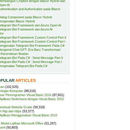
embangun ChatBot dengan Blazor Hybrid dan
Open AI
uthentication and Authorization pada Blazor
ialog Component pada Blazor Hybrid
engenalan Blazor Hybrid
elegram Bot Framework dan Azure Open AI
elegram Bot Framework dan Azure AI
tor
elegram Bot Framework Custom Control Part II
elegram Bot Framework Custom Control Part I
engenalan Telegram Bot Framework Pada C#
engenal Chat GPT: Era Baru Transformasi
 Kecerdasan Buatan
elegram.Bot Pada C# : Send Message Part II
elegram.Bot Pada C# : Send Message Part I
engenalan Telegram.Bot Pada C#
OPULAR
ARTICLES
san
(102,525)
aringan Komputer
(88,516)
sar Pemrograman Visual Basic 2010
(87,601)
plikasi Sederhana dengan Visual Basic 2010
Membuat Website Gratis
(59,318)
 http dan https
(53,377)
plikasi Menggunakan Visual Basic 2010
Modul Latihan Microsoft Office
(51,297)
Kami
(50,803)