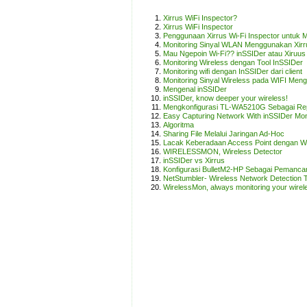
Xirrus WiFi Inspector?
Xirrus WiFi Inspector
Penggunaan Xirrus Wi-Fi Inspector untuk Mo
Monitoring Sinyal WLAN Menggunakan Xirru
Mau Ngepoin Wi-Fi?? inSSIDer atau Xiruus 
Monitoring Wireless dengan Tool InSSIDer
Monitoring wifi dengan InSSIDer dari client
Monitoring Sinyal Wireless pada WIFI Men
Mengenal inSSIDer
inSSIDer, know deeper your wireless!
Mengkonfigurasi TL-WA5210G Sebagai Re
Easy Capturing Network With inSSIDer Mon
Algoritma
Sharing File Melalui Jaringan Ad-Hoc
Lacak Keberadaan Access Point dengan W
WIRELESSMON, Wireless Detector
inSSIDer vs Xirrus
Konfigurasi BulletM2-HP Sebagai Pemanc
NetStumbler- Wireless Network Detection T
WirelessMon, always monitoring your wirel