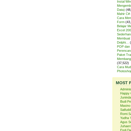
Instal Wi
Mengemba
Data)
(48
Mahir C# 
Cara Meng
Form
(43
Belajar 
Excel 200
Sederhan
Membuat 
Delphi…
POP dan
Perencan
Paket Tra
Membangu
(37,522)
Cara Mud
Photosh
MOST 
Admini
Happy 
Juninda
Budi P
Masino
Saifuddi
Romi S
Yudha 
Agus S
Juhaeri
Endi Dw