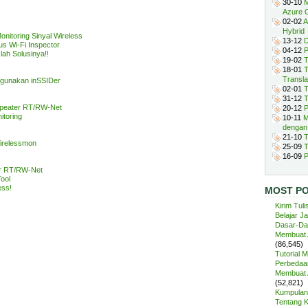
30-10
M
Azure 
02-02
A
Hybrid
nitoring Sinyal Wireless
13-12
D
s Wi-Fi Inspector
04-12
P
lah Solusinya!!
19-02
T
18-01
T
Transla
ggunakan inSSIDer
02-01
T
31-12
T
peater RT/RW-Net
20-12
P
itoring
10-11
M
dengan
21-10
T
irelessmon
25-09
T
16-09
P
ar RT/RW-Net
ool
ess!
MOST P
Kirim Tuli
Belajar J
Dasar-Da
Membuat A
(86,545)
Tutorial 
Perbedaan
Membuat A
(52,821)
Kumpulan 
Tentang 