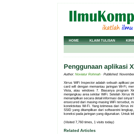
HOME
KLAIM TULISAN
KIRI
Penggunaan aplikasi X
Author:
Noviatur Rohmah
· Published: November
Xirrus WiFi Inspector adalah sebuah aplikasi 
card wifi dengan memantau jaringan Wi-Fi, m
Vista, atau windows 7. Biasanya program X
menjangkau area sekitar WiFi. Setelah Xirrus Wi
menampilkan secara detail informasi dari sinyal
ensecured dari masing-masing WiFi tersebut, 
konektivitas Wi-Fi. Yang istimewa dari Xirrus in
SSID yang ditampilkan dari softwareini lengkap
koneksi pada jaringan yang digunakan. Untuk lebi
(Visited 7,760 times, 1 visits today)
Related Articles