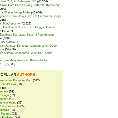
ndows 7, 8, & 10 dengan USB
(48,260)
likan Data Hardisk yang Terformat (Recovery
,230)
dari Dasar hingga Mahir
(45,636)
unakan dan Menyimpan File Formulir di Google
,215)
Membuat Website
(42,622)
7: Dari Dasar Spreadsheet Hingga Database
a
(42,327)
Database Karyawan Beserta Foto dengan
(40,838)
 IMAP
(39,570)
aan Jaringan Komputer Menggunakan Cisco
cer
(39,456)
n Sistem Pendaftaran Siswa Baru online
ah dan Menyenangkan Belajar Adobe
op…
(35,983)
POPULAR
AUTHORS
strator IlmuKomputer.Com
(377)
Chandraleka
(93)
r
(86)
ermana
(59)
 Sinaga
(52)
n Arief
(49)
atria Wahono
(33)
Yudho Yudhanto
(27)
ubardjo
(26)
 Susanto
(25)
i Kristianto
(25)