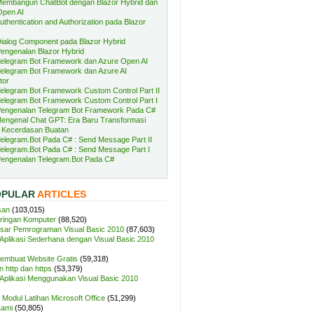
embangun ChatBot dengan Blazor Hybrid dan
Open AI
uthentication and Authorization pada Blazor
ialog Component pada Blazor Hybrid
engenalan Blazor Hybrid
elegram Bot Framework dan Azure Open AI
elegram Bot Framework dan Azure AI
tor
elegram Bot Framework Custom Control Part II
elegram Bot Framework Custom Control Part I
engenalan Telegram Bot Framework Pada C#
engenal Chat GPT: Era Baru Transformasi
 Kecerdasan Buatan
elegram.Bot Pada C# : Send Message Part II
elegram.Bot Pada C# : Send Message Part I
engenalan Telegram.Bot Pada C#
OPULAR
ARTICLES
san
(103,015)
aringan Komputer
(88,520)
sar Pemrograman Visual Basic 2010
(87,603)
plikasi Sederhana dengan Visual Basic 2010
Membuat Website Gratis
(59,318)
 http dan https
(53,379)
plikasi Menggunakan Visual Basic 2010
Modul Latihan Microsoft Office
(51,299)
Kami
(50,805)