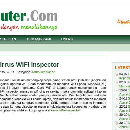
M TULISAN
TENTANG KAMI
LISENSI
irrus WiFi inspector
LATES
 19, 2013 · Category:
Komputer Dasar
04-07
C
Kepemi
pembantu wifi dalam menangkap sinyal yang lemah atau jauh dari jangkauan
02-06
P
engelola operasi Wi-Fi dan memecahkan masalah Wi-Fi pada Windows XP,
Memori 
irrus ini akan membantu Card Wifi di Laptop untuk memonitoring dan
13-01
S
-Fi Inspector menscan wifi di area sekitar, maka otomatis aplikasi ini akan
Azure O
 WiFi tersebut berupa router yang digunakan atau WiFi bersifat secured atau
24-11
S
manajemen koneksi Wi-Fi pada laptop, dan alat untuk memecahkan masalah
Azure O
i adalah adanya tampilan pendeteksi SSID berupa radar, selain itu informasi
, selain itu juga disediakan menu untuk mengetest kecepatan, kualitas dan
22-11
S
h jelasnya silahkan kunjungi artikel
xirrus WiFi inspector
.
Azure 
30-10
M
Azure O
30-10
M
Azure O