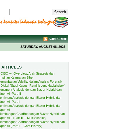
SUBSCRIBE
SATURDAY, AUGUST 08, 2026
T
ARTICLES
CISO v4 Overview: Arah Strategis dan
mpinan Keamanan Siber
emanfaatan Volatility dalam Analisis Forensik
Digital (Studi Kasus: Reminiscent Hackthebox)
entiment Analysis dengan Blazor Hybrid dan
pen AI -Part III
entiment Analysis dengan Blazor Hybrid dan
pen AI -Part II
entiment Analysis dengan Blazor Hybrid dan
Open AI
embangun ChatBot dengan Blazor Hybrid dan
pen AI – (Part III – Multi Session)
embangun ChatBot dengan Blazor Hybrid dan
pen AI (Part II – Chat History)