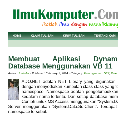
HOME
KLAIM TULISAN
KIRIM TULISAN
TENTANG KAMI
Membuat Aplikasi Dynam
Database Menggunakan VB 11
Author:
Junindar
· Published: February 3, 2014 · Category:
Pemrograman .NET
,
Pemr
ADO.NET adalah NET Library yang digunakan 
dengan menyediakan kumpulan class-class yang t
namespace. Namespace adalah pengelompokkan s
kedalam nama tertentu. Dan setiap database memil
Contoh untuk MS Access menggunakan “System.Da
Server menggunakan “System.Data.SqlClient”. Terdapat
namespace tersebut.