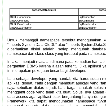
System.Data.OleDb
Syste
OleDBConnection
SqlConnection
OleDbCommand
SqlCommand
OleDbDataReader
SqlDataReader
OleDbDataAdapter
SqlDataAdapter
Untuk memanggil namespace tersebut menggunakan key
“Imports System.Data.OleDb” atau “Imports System.Data.Sq
diperhatikan disini adalah, setiap mengubah databa
namespace dan class-class yang terdapat pada namespace
Ini akan menjadi masalah dimana pada kemudian hari, aplik
pergantian DBMS karena alasan tertentu. Jika aplikasi y
ini merupakan pekerjaan besar bagi developer.
Lalu sebagai developer yang handal, kita harus sudah m
aplikasi dibuat. Yaitu dengan membuat aplikasi yang “tah
saya sebutkan diatas terjadi. Lalu bagaimanakah solusi u
mengganti code yang telah kita buat. Solusi nya adala
data access agar aplikasi tidak bergantung hanya den
Framework kita dapat menggunakan namespace “Sys
membuat generic data access. Untuk mengetahui l