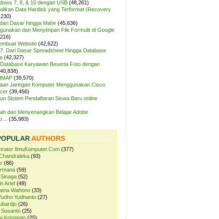
ndows 7, 8, & 10 dengan USB
(48,261)
likan Data Hardisk yang Terformat (Recovery
,230)
dari Dasar hingga Mahir
(45,636)
unakan dan Menyimpan File Formulir di Google
,216)
Membuat Website
(42,622)
7: Dari Dasar Spreadsheet Hingga Database
a
(42,327)
Database Karyawan Beserta Foto dengan
(40,838)
 IMAP
(39,570)
aan Jaringan Komputer Menggunakan Cisco
cer
(39,456)
n Sistem Pendaftaran Siswa Baru online
ah dan Menyenangkan Belajar Adobe
op…
(35,983)
POPULAR
AUTHORS
strator IlmuKomputer.Com
(377)
Chandraleka
(93)
r
(86)
ermana
(59)
 Sinaga
(52)
n Arief
(49)
atria Wahono
(33)
Yudho Yudhanto
(27)
ubardjo
(26)
 Susanto
(25)
i Kristianto
(25)