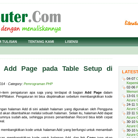
M TULISAN
TENTANG KAMI
LISENSI
n Add Page pada Table Setup di
LATES
04-07
C
Kepemi
2014 · Category:
Pemrograman PHP
02-06
P
Memori 
m-item pengaturan apa saja yang terdapat di bagian
Add Page
dalam
13-01
S
PHPMaker. Pengaturan ini bisa dioptimalkan sebelum membangkitkan kode
Azure O
24-11
S
Azure O
engan halaman Add di sini adalah halaman yang digunakan oleh Pengguna
 akan ditambahkan melalui sebuah halaman. Selain itu, halaman Add dapat
22-11
S
elumnya sudah ada, sehingga proses penambahan Record bisa lebih cepat
Azure 
wal.
30-10
M
Azure O
an membangkitkan kode untuk halaman Add yang berfungsi untuk menambah
30-10
M
Azure O
 akan membangkitkan kode untuk halaman Add, dan link
Copy
juga akan