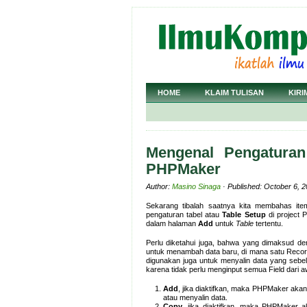
HOME
KLAIM TULISAN
KIRI
Mengenal Pengatura
PHPMaker
Author:
Masino Sinaga
· Published: October 6, 
Sekarang tibalah saatnya kita membahas ite
pengaturan tabel atau
Table Setup
di project 
dalam halaman
Add
untuk
Table
tertentu.
Perlu diketahui juga, bahwa yang dimaksud d
untuk menambah data baru, di mana satu Record
digunakan juga untuk menyalin data yang seb
karena tidak perlu menginput semua Field dari a
Add
, jika diaktifkan, maka PHPMaker ak
atau menyalin data.
Copy
, jika diaktifkan, maka PHPMaker