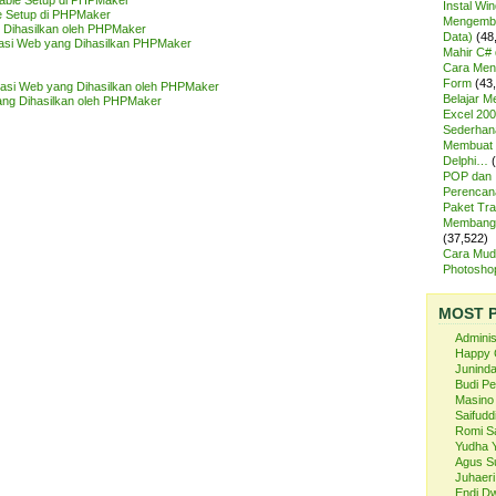
Table Setup di PHPMaker
Instal Wi
le Setup di PHPMaker
Mengemba
g Dihasilkan oleh PHPMaker
Data)
(48
kasi Web yang Dihasilkan PHPMaker
Mahir C# 
Cara Meng
Form
(43
kasi Web yang Dihasilkan oleh PHPMaker
Belajar 
ang Dihasilkan oleh PHPMaker
Excel 200
Sederhan
Membuat 
Delphi…
POP dan
Perencan
Paket Tra
Membangu
(37,522)
Cara Mud
Photosh
MOST 
Admini
Happy 
Juninda
Budi P
Masino
Saifuddi
Romi S
Yudha 
Agus S
Juhaeri
Endi Dw