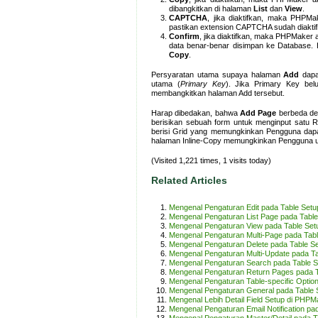
dibangkitkan di halaman
List
dan
View
.
CAPTCHA
, jika diaktifkan, maka PHP
pastikan extension CAPTCHA sudah diakti
Confirm
, jika diaktifkan, maka PHPMake
data benar-benar disimpan ke Database. Ha
Copy
.
Persyaratan utama supaya halaman
Add
dapa
utama (
Primary Key
). Jika Primary Key bel
membangkitkan halaman Add tersebut.
Harap dibedakan, bahwa
Add Page
berbeda d
berisikan sebuah form untuk menginput satu
berisi Grid yang memungkinkan Pengguna dap
halaman Inline-Copy memungkinkan Pengguna unt
(Visited 1,221 times, 1 visits today)
Related Articles
Mengenal Pengaturan Edit pada Table Set
Mengenal Pengaturan List Page pada Tabl
Mengenal Pengaturan View pada Table Se
Mengenal Pengaturan Multi-Page pada Tab
Mengenal Pengaturan Delete pada Table S
Mengenal Pengaturan Multi-Update pada T
Mengenal Pengaturan Search pada Table 
Mengenal Pengaturan Return Pages pada 
Mengenal Pengaturan Table-specific Optio
Mengenal Pengaturan General pada Table
Mengenal Lebih Detail Field Setup di PHPM
Mengenal Pengaturan Email Notification p