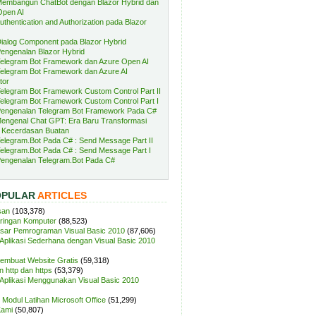
embangun ChatBot dengan Blazor Hybrid dan
Open AI
uthentication and Authorization pada Blazor
ialog Component pada Blazor Hybrid
engenalan Blazor Hybrid
elegram Bot Framework dan Azure Open AI
elegram Bot Framework dan Azure AI
tor
elegram Bot Framework Custom Control Part II
elegram Bot Framework Custom Control Part I
engenalan Telegram Bot Framework Pada C#
engenal Chat GPT: Era Baru Transformasi
 Kecerdasan Buatan
elegram.Bot Pada C# : Send Message Part II
elegram.Bot Pada C# : Send Message Part I
engenalan Telegram.Bot Pada C#
OPULAR
ARTICLES
san
(103,378)
aringan Komputer
(88,523)
sar Pemrograman Visual Basic 2010
(87,606)
plikasi Sederhana dengan Visual Basic 2010
Membuat Website Gratis
(59,318)
 http dan https
(53,379)
plikasi Menggunakan Visual Basic 2010
Modul Latihan Microsoft Office
(51,299)
Kami
(50,807)