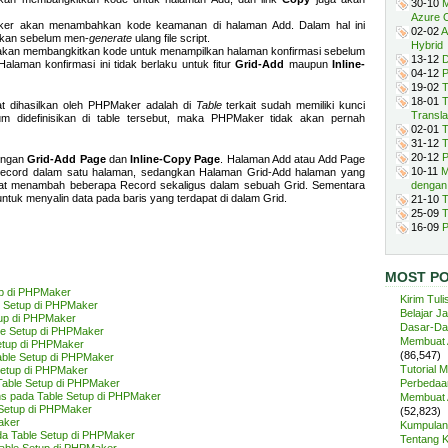
30-10
M
Azure 
Maker akan menambahkan kode keamanan di halaman Add. Dalam hal ini
02-02
A
fkan sebelum men-
generate
ulang file script.
Hybrid
r akan membangkitkan kode untuk menampilkan halaman konfirmasi sebelum
13-12
D
laman konfirmasi ini tidak berlaku untuk fitur
Grid-Add
maupun
Inline-
04-12
P
19-02
T
18-01
T
t dihasilkan oleh PHPMaker adalah di
Table
terkait sudah memiliki kunci
Transla
um didefinisikan di table tersebut, maka PHPMaker tidak akan pernah
02-01
T
31-12
T
20-12
P
engan
Grid-Add Page
dan
Inline-Copy Page
. Halaman Add atau Add Page
10-11
M
 Record dalam satu halaman, sedangkan Halaman Grid-Add halaman yang
at menambah beberapa Record sekaligus dalam sebuah Grid. Sementara
dengan
uk menyalin data pada baris yang terdapat di dalam Grid.
21-10
T
25-09
T
16-09
P
MOST P
up di PHPMaker
Kirim Tuli
e Setup di PHPMaker
Belajar J
tup di PHPMaker
Dasar-Da
le Setup di PHPMaker
Membuat A
etup di PHPMaker
(86,547)
able Setup di PHPMaker
Tutorial 
Setup di PHPMaker
Table Setup di PHPMaker
Perbedaan
ns pada Table Setup di PHPMaker
Membuat A
 Setup di PHPMaker
(52,823)
aker
Kumpulan 
ada Table Setup di PHPMaker
Tentang 