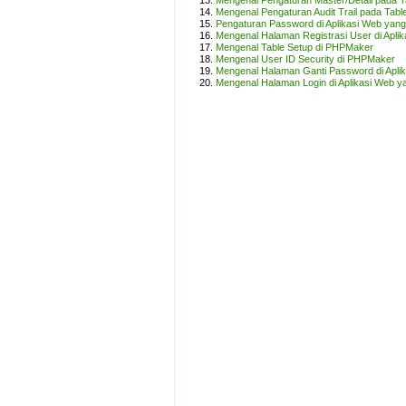
Mengenal Pengaturan Master/Detail pada 
Mengenal Pengaturan Audit Trail pada Tab
Pengaturan Password di Aplikasi Web yan
Mengenal Halaman Registrasi User di Apli
Mengenal Table Setup di PHPMaker
Mengenal User ID Security di PHPMaker
Mengenal Halaman Ganti Password di Apli
Mengenal Halaman Login di Aplikasi Web y