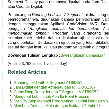
Segment Display pada umumnya dipakai pada Jam Digital
atau Counter Digital,
Perancangan
Running Led with 7 Segment
ini dirancang 
pemrogramannya, digunakan bahasa pemrograman yait
dengan menggunakan Aplikasi CodeVision AVR. Dar
pengujian “
Rangkaian animasi led berdasarkan 7 
menggunakan tombol
”. Program yang dirancang s
mikrokontroler terlebih dahulu dilakukan uji simulasi da
yang diperlukan. Berdasarkan uji coba yang telah dilakuk
sesuai dengan instruksi atau program yang telah di progra
Download Tulisan Lengkap
:
dwi-rangkaiananimasi.rar
(Visited 3,762 times, 1 visits today)
Related Articles
Running LED with 7-Segment AT89S51
Jam Digital dengan Atmega8 dan RTC DS1307
Game Ding Dong dengan 7 Segment & AT89C52
Mengenal Lebih Jauh Apa Itu Point Process
Step By Step Menjadi Programmer Handal Dengan Vb.
Membuat Animasi Mata dengan Borland Delphi 7.0