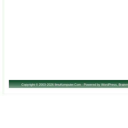
Copyright
© 2003-2026 IlmuKomputer.Com · Powered by
WordPress
,
Brainm