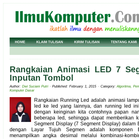
HOME
KLAIM TULISAN
KIRIM TULISAN
TENTANG KAMI
Rangkaian Animasi LED 7 Se
Inputan Tombol
Author:
Dwi Suciani Putri
· Published: February 1, 2015 · Category:
Algoritma, Pe
Komputer Dasar
Rangkaian Running Led adalah animasi lampu
led ke led yang lainnya, dan running led ini
dengan keinginan kita contohnya papan nam
beberapa led, sehingga dapat memberikan 
Segment Display (7 Segment Display) dalam 
dengan Layar Tujuh Segmen adalah komponen El
menampilkan angka desimal melalui kombinasi-komb