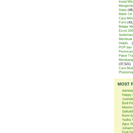
Instal Wi
Mengemba
Data)
(48
Mahir C# 
Cara Meng
Form
(43
Belajar 
Excel 200
Sederhan
Membuat 
Delphi…
POP dan
Perencan
Paket Tra
Membangu
(37,521)
Cara Mud
Photosh
MOST 
Admini
Happy 
Juninda
Budi P
Masino
Saifuddi
Romi S
Yudha 
Agus S
Juhaeri
Endi Dw