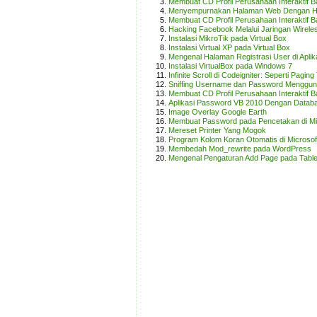
Membuat CD Profil Perusahaan Interaktif B
Menyempurnakan Halaman Web Dengan H
Membuat CD Profil Perusahaan Interaktif B
Hacking Facebook Melalui Jaringan Wirele
Instalasi MikroTik pada Virtual Box
Instalasi Virtual XP pada Virtual Box
Mengenal Halaman Registrasi User di Apli
Instalasi VirtualBox pada Windows 7
Infinite Scroll di Codeigniter: Seperti Pagi
Sniffing Username dan Password Mengguna
Membuat CD Profil Perusahaan Interaktif B
Aplikasi Password VB 2010 Dengan Datab
Image Overlay Google Earth
Membuat Password pada Pencetakan di Mi
Mereset Printer Yang Mogok
Program Kolom Koran Otomatis di Microsof
Membedah Mod_rewrite pada WordPress
Mengenal Pengaturan Add Page pada Tabl