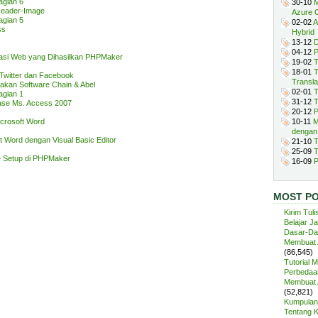
agian 6
30-10
M
eader-Image
Azure 
agian 5
02-02
A
ss
Hybrid
13-12
D
04-12
P
kasi Web yang Dihasilkan PHPMaker
19-02
T
18-01
T
ng Twitter dan Facebook
Transla
kan Software Chain & Abel
02-01
T
agian 1
31-12
T
ase Ms. Access 2007
20-12
P
crosoft Word
10-11
M
dengan
t Word dengan Visual Basic Editor
21-10
T
25-09
T
e Setup di PHPMaker
16-09
P
MOST P
Kirim Tuli
Belajar J
Dasar-Da
Membuat A
(86,545)
Tutorial 
Perbedaan
Membuat A
(52,821)
Kumpulan 
Tentang 