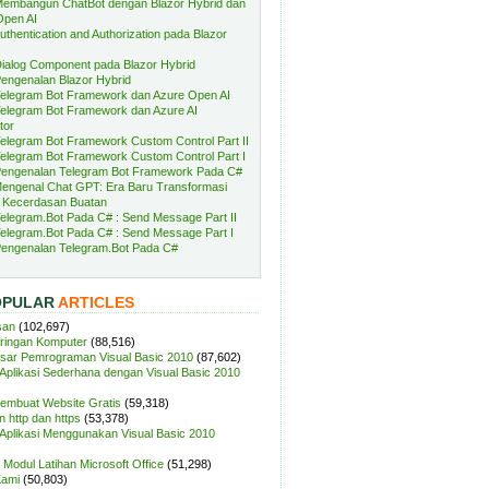
embangun ChatBot dengan Blazor Hybrid dan
Open AI
uthentication and Authorization pada Blazor
ialog Component pada Blazor Hybrid
engenalan Blazor Hybrid
elegram Bot Framework dan Azure Open AI
elegram Bot Framework dan Azure AI
tor
elegram Bot Framework Custom Control Part II
elegram Bot Framework Custom Control Part I
engenalan Telegram Bot Framework Pada C#
engenal Chat GPT: Era Baru Transformasi
 Kecerdasan Buatan
elegram.Bot Pada C# : Send Message Part II
elegram.Bot Pada C# : Send Message Part I
engenalan Telegram.Bot Pada C#
OPULAR
ARTICLES
san
(102,697)
aringan Komputer
(88,516)
sar Pemrograman Visual Basic 2010
(87,602)
plikasi Sederhana dengan Visual Basic 2010
Membuat Website Gratis
(59,318)
 http dan https
(53,378)
plikasi Menggunakan Visual Basic 2010
Modul Latihan Microsoft Office
(51,298)
Kami
(50,803)