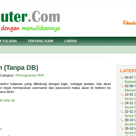
M TULISAN
TENTANG KAMI
LISENSI
n (Tanpa DB)
LATES
· Category:
Pemrograman PHP
04-07
C
Kepemi
oteksi halaman yang dilindungi dengan login, sebagai awalan, kita akan
02-06
P
an tepat memasukan username dan password maka akan di redirect ke
Memori 
ca disini :
13-01
S
Azure O
in-php.zip
24-11
S
Azure O
22-11
S
Azure 
30-10
M
Azure O
30-10
M
ss
Azure O