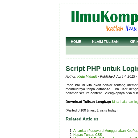
HOME
KLAIM TULISAN
KIRI
Script PHP untuk Logi
Author:
Kinta Mahadji
· Published: April 4, 2015 
Pada kali ini kita akan belajar tentang mempr
membuatnya tanpa database. Jika user deng
halaman secure content. Selengkapnya bisa di ba
Download Tulisan Lengkap:
kinta-halaman-log
(Visited 8,100 times, 1 visits today)
Related Articles
Amankan Password Menggunakan KeePa
Kupas Tuntas CSS