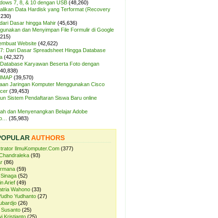
ndows 7, 8, & 10 dengan USB
(48,260)
likan Data Hardisk yang Terformat (Recovery
,230)
dari Dasar hingga Mahir
(45,636)
unakan dan Menyimpan File Formulir di Google
,215)
Membuat Website
(42,622)
7: Dari Dasar Spreadsheet Hingga Database
a
(42,327)
Database Karyawan Beserta Foto dengan
(40,838)
 IMAP
(39,570)
aan Jaringan Komputer Menggunakan Cisco
cer
(39,453)
n Sistem Pendaftaran Siswa Baru online
ah dan Menyenangkan Belajar Adobe
op…
(35,983)
POPULAR
AUTHORS
strator IlmuKomputer.Com
(377)
Chandraleka
(93)
r
(86)
ermana
(59)
 Sinaga
(52)
n Arief
(49)
atria Wahono
(33)
Yudho Yudhanto
(27)
ubardjo
(26)
 Susanto
(25)
i Kristianto
(25)