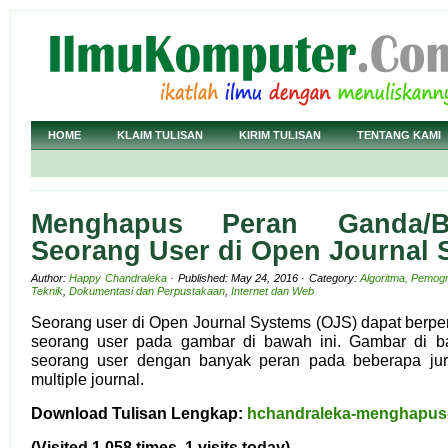
HOME
KLAIM TULISAN
KIRIM TULISAN
TENTANG KAMI
Menghapus Peran Ganda/
Seorang User di Open Journal 
Author:
Happy Chandraleka
· Published: May 24, 2016 · Category:
Algoritma, Pemog
Teknik
,
Dokumentasi dan Perpustakaan
,
Internet dan Web
Seorang user di Open Journal Systems (OJS) dapat berpera
seorang user pada gambar di bawah ini. Gambar di b
seorang user dengan banyak peran pada beberapa jur
multiple journal.
Download Tulisan Lengkap:
hchandraleka-menghapus-
(Visited 1,058 times, 1 visits today)