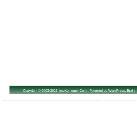
Copyright
© 2003-2026 IlmuKomputer.Com · Powered by
WordPress
,
Brainm