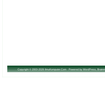
Copyright
© 2003-2026 IlmuKomputer.Com · Powered by
WordPress
,
Brainm