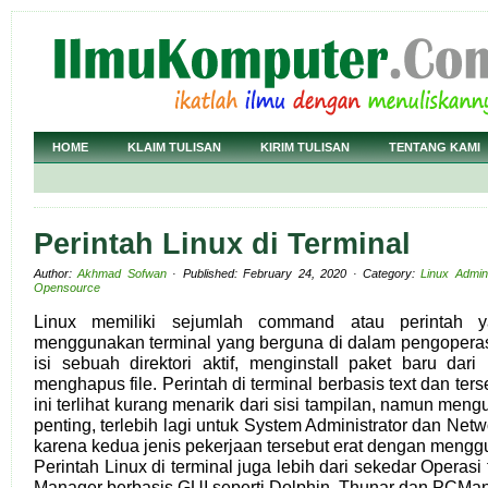
HOME
KLAIM TULISAN
KIRIM TULISAN
TENTANG KAMI
Perintah Linux di Terminal
Author:
Akhmad Sofwan
· Published: February 24, 2020 · Category:
Linux Admin
Opensource
Linux memiliki sejumlah command atau perintah y
menggunakan terminal yang berguna di dalam pengoperasi
isi sebuah direktori aktif, menginstall paket baru dari 
menghapus file. Perintah di terminal berbasis text dan ters
ini terlihat kurang menarik dari sisi tampilan, namun men
penting, terlebih lagi untuk System Administrator dan Netwo
karena kedua jenis pekerjaan tersebut erat dengan mengg
Perintah Linux di terminal juga lebih dari sekedar Operasi fi
Manager berbasis GUI seperti Dolphin, Thunar dan PCMan