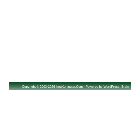
Copyright
© 2003-2026 IlmuKomputer.Com · Powered by
WordPress
,
Brainm