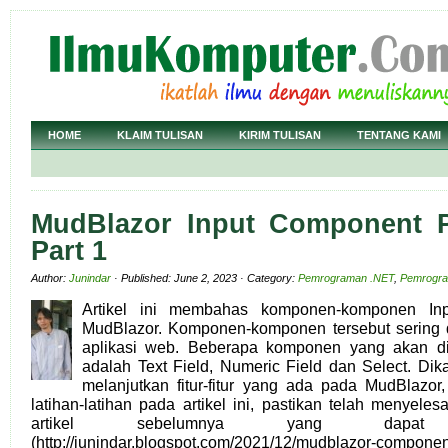
HOME
KLAIM TULISAN
KIRIM TULISAN
TENTANG KAMI
MudBlazor Input Component P
Part 1
Author:
Junindar
· Published: June 2, 2023 · Category:
Pemrograman .NET
,
Pemrogr
Artikel ini membahas komponen-komponen Inp
MudBlazor. Komponen-komponen tersebut sering
aplikasi web. Beberapa komponen yang akan dije
adalah Text Field, Numeric Field dan Select. Dika
melanjutkan fitur-fitur yang ada pada MudBlazo
latihan-latihan pada artikel ini, pastikan telah menyeles
artikel sebelumnya yang dapat 
(http://junindar.blogspot.com/2021/12/mudblazor-componen