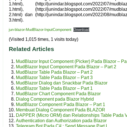
1.html), (http://junindar.blogspot.com/2022/07/mudblazo
1.html), (http://junindar.blogspot.com/2022/07/mudblazo
2.html) dan (http://junindar.blogspot.com/2022/08/mudblaz
3.html).
jun-blazor-MudBlazor-InputComponent
Download
(Visited 1,015 times, 1 visits today)
Related Articles
MudBlazor Input Component (Picker) Pada Blazor – Par
MudBlazor Input Component Pada Blazor – Part 2
MudBlazor Table Pada Blazor – Part 2
MudBlazor Table Pada Blazor – Part 3
MudBlazor Dialog dan Snackbar Pada Blazor
MudBlazor Table Pada Blazor – Part 1
MudBlazor Chart Component Pada Blazor
Dialog Component pada Blazor Hybrid
MudBlazor Component Pada Blazor – Part 1
Membuat Dialog Component Pada BLAZOR
DAPPER (Micro ORM) dan Relationships Table Pada 
Authentication dan Authorization pada Blazor
Telegram.Bot Pada C# : Send Message Part I