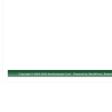
Copyright
© 2003-2026 IlmuKomputer.Com · Powered by
WordPress
,
Brainm