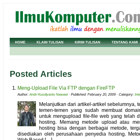
HOME
KLAIM TULISAN
KIRIM TULISAN
TENTANG KAMI
Posted Articles
Meng-Upload File Via FTP dengan FireFTP
Author:
Andri Kusdiyanto Nawawi
· Published: February 20, 2009 · Category:
Int
Melanjutkan dari artikel-artikel sebelumnya, 
temen-temen yang sudah membuat domai
untuk mengupload file-file web yang telah 
hosting. Memang metode upload atau men
hosting bisa dengan berbagai metode, terga
disediakan oleh perusahaan penyedia hosting. Metod
Web Based […]