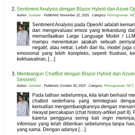
Sentiment Analysis dengan Blazor Hybrid dan Azure O
Author:
Junindar
· Published: November 22, 2025 · Category:
Pemrograman .NE
Sentiment Analysis pada OpenAI adalah kema
dan mengevaluasi emosi yang terkandung da
memanfaatkan Large Language Model / LLM 
mampu menentukan apakah sebuah pernyataa
negatif, atau netral. Lebih dari itu, model ju
emosional yang lebih kompleks, seperti frustrasi, 
kekhawatiran, […]
Membangun ChatBot dengan Blazor Hybrid dan Azure Op
Session)
Author:
Junindar
· Published: October 30, 2025 · Category:
Pemrograman .NET
,
Pada latihan sebelumnya, kita telah berhasil 
chatbot sederhana yang terintegrasi den
kemudian mengembangkannya dengan menamba
riwayat percakapan (chat history-artikel part II).
karena pengguna sering kali ingin meninj
informasi yang telah diberikan sebelumnya tanpa ha
yang sama. Dengan adanya […]