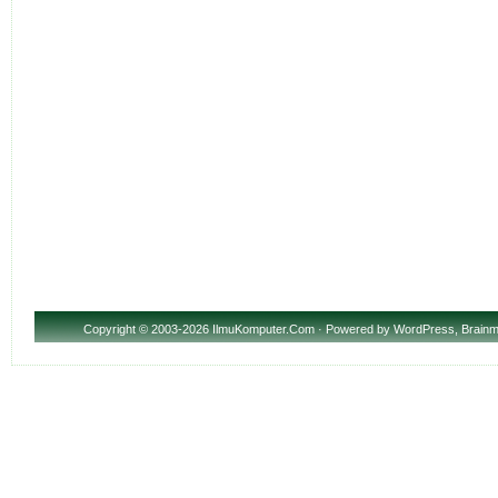
Copyright
© 2003-2026 IlmuKomputer.Com · Powered by
WordPress
,
Brainm