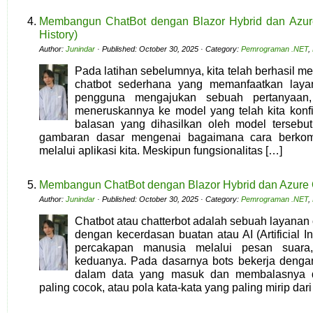
Membangun ChatBot dengan Blazor Hybrid dan Azure 
History)
Author:
Junindar
· Published: October 30, 2025 · Category:
Pemrograman .NET
,
Pada latihan sebelumnya, kita telah berhasil 
chatbot sederhana yang memanfaatkan laya
pengguna mengajukan sebuah pertanyaan, 
meneruskannya ke model yang telah kita konfi
balasan yang dihasilkan oleh model tersebu
gambaran dasar mengenai bagaimana cara berko
melalui aplikasi kita. Meskipun fungsionalitas […]
Membangun ChatBot dengan Blazor Hybrid dan Azure 
Author:
Junindar
· Published: October 30, 2025 · Category:
Pemrograman .NET
,
Chatbot atau chatterbot adalah sebuah layanan o
dengan kecerdasan buatan atau AI (Artificial I
percakapan manusia melalui pesan suara,
keduanya. Pada dasarnya bots bekerja dengan
dalam data yang masuk dan membalasnya d
paling cocok, atau pola kata-kata yang paling mirip dari