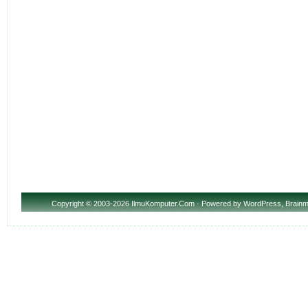
Copyright
© 2003-2026 IlmuKomputer.Com · Powered by
WordPress
,
Brainm