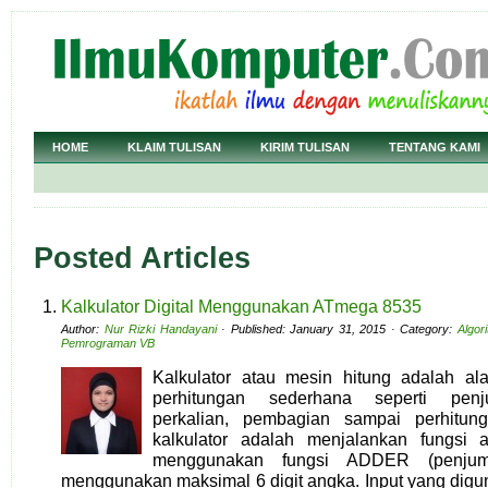
HOME
KLAIM TULISAN
KIRIM TULISAN
TENTANG KAMI
Posted Articles
Kalkulator Digital Menggunakan ATmega 8535
Author:
Nur Rizki Handayani
· Published: January 31, 2015 · Category:
Algor
Pemrograman VB
Kalkulator atau mesin hitung adalah al
perhitungan sederhana seperti penj
perkalian, pembagian sampai perhitung
kalkulator adalah menjalankan fungsi 
menggunakan fungsi ADDER (penjumlah
menggunakan maksimal 6 digit angka. Input yang di