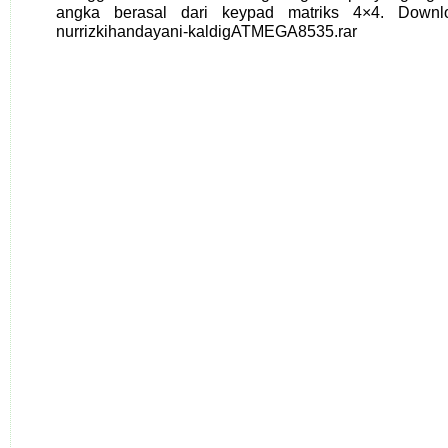
angka berasal dari keypad matriks 4×4. Downl
nurrizkihandayani-kaldigATMEGA8535.rar