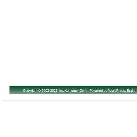
Copyright
© 2003-2026 IlmuKomputer.Com · Powered by
WordPress
,
Brainm