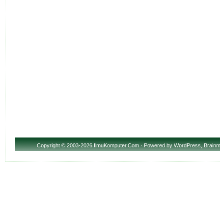
Copyright
© 2003-2026 IlmuKomputer.Com · Powered by
WordPress
,
Brainm