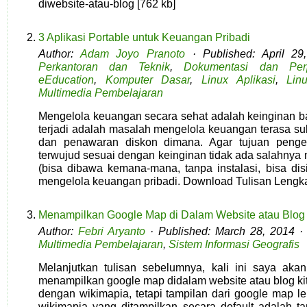
diwebsite-atau-blog [762 kb]
3 Aplikasi Portable untuk Keuangan Pribadi
Author:
Adam Joyo Pranoto
· Published: April 29
Perkantoran dan Teknik
,
Dokumentasi dan Per
eEducation
,
Komputer Dasar
,
Linux Aplikasi
,
Lin
Multimedia Pembelajaran
Mengelola keuangan secara sehat adalah keinginan 
terjadi adalah masalah mengelola keuangan terasa sul
dan penawaran diskon dimana. Agar tujuan pengel
terwujud sesuai dengan keinginan tidak ada salahnya 
(bisa dibawa kemana-mana, tanpa instalasi, bisa dis
mengelola keuangan pribadi. Download Tulisan Lengka
Menampilkan Google Map di Dalam Website atau Blog
Author:
Febri Aryanto
· Published: March 28, 2014 ·
Multimedia Pembelajaran
,
Sistem Informasi Geografis
Melanjutkan tulisan sebelumnya, kali ini saya aka
menampilkan google map didalam website atau blog ki
dengan wikimapia, tetapi tampilan dari google map l
wikimapia yang ditampilkan secara default adalah t