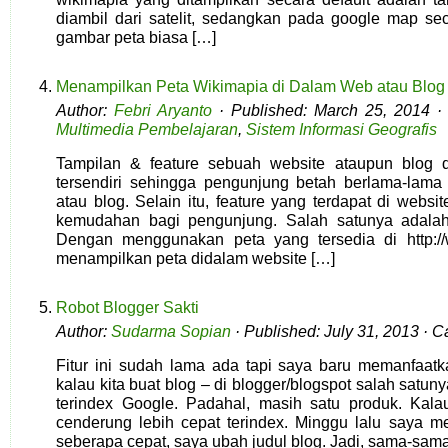
diambil dari satelit, sedangkan pada google map se
gambar peta biasa […]
Menampilkan Peta Wikimapia di Dalam Web atau Blog
Author:
Febri Aryanto
· Published: March 25, 2014 ·
Multimedia Pembelajaran
,
Sistem Informasi Geografis
Tampilan & feature sebuah website ataupun blog d
tersendiri sehingga pengunjung betah berlama-lama m
atau blog. Selain itu, feature yang terdapat di webs
kemudahan bagi pengunjung. Salah satunya adalah
Dengan menggunakan peta yang tersedia di http://w
menampilkan peta didalam website […]
Robot Blogger Sakti
Author:
Sudarma Sopian
· Published: July 31, 2013 · C
Fitur ini sudah lama ada tapi saya baru memanfaatk
kalau kita buat blog – di blogger/blogspot salah satu
terindex Google. Padahal, masih satu produk. Ka
cenderung lebih cepat terindex. Minggu lalu saya men
seberapa cepat, saya ubah judul blog. Jadi, sama-sam