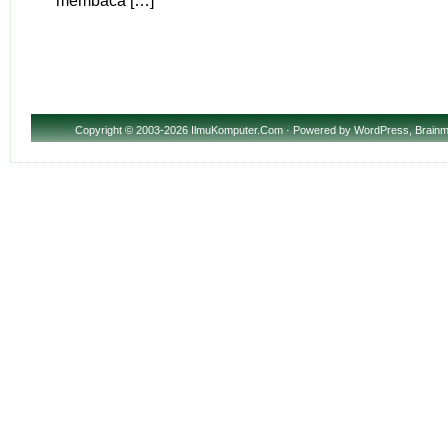
membaca […]
Copyright
© 2003-2026 IlmuKomputer.Com · Powered by
WordPress
,
Brainm