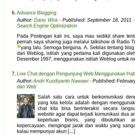
Advance Blogging
Author:
Danu Wira
· Published: September 18, 2011 
Search Engine Optimization
Pada Postingan kali ini, saya mau sedikit share te
pernah saya sharing juga melalui talkshow di Radio 
yang lalu. Semoga berguna.
A. Sekilas tentang blo
dari Weblog, istilah yang pertama kali digunakan ol
Desember 1997. menggunakan istilah Weblog untuk m
Live Chat dengan Pengunjung Web Menggunakan Hab
Author:
Andri Kusdiyanto Nawawi
· Published: Februar
dan Web
Salah satu cara untuk berkomunikasi de
yang kita kelola adalah dengan menggunaka
chat kita bisa berinteraksi secara lan
website agar dapat terjadi komunikasi dua ar
keperluan bisnis, yang dibutuhkan a
kepercayaan, mengingat jarak dan waktu yang sanga
kalau mempunyai akun […]