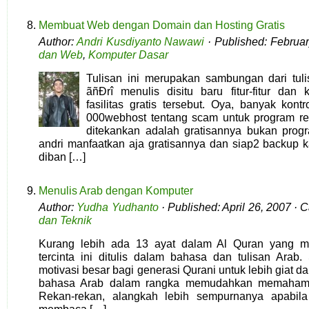
Membuat Web dengan Domain dan Hosting Gratis
Author:
Andri Kusdiyanto Nawawi
· Published: Februar
dan Web
,
Komputer Dasar
Tulisan ini merupakan sambungan dari tul
ãñÐrî menulis disitu baru fitur-fitur dan
fasilitas gratis tersebut. Oya, banyak kontr
000webhost tentang scam untuk program reff
ditekankan adalah gratisannya bukan progr
andri manfaatkan aja gratisannya dan siap2 backup k
diban […]
Menulis Arab dengan Komputer
Author:
Yudha Yudhanto
· Published: April 26, 2007 · 
dan Teknik
Kurang lebih ada 13 ayat dalam Al Quran yang m
tercinta ini ditulis dalam bahasa dan tulisan Arab
motivasi besar bagi generasi Qurani untuk lebih giat 
bahasa Arab dalam rangka memudahkan memahami
Rekan-rekan, alangkah lebih sempurnanya apabil