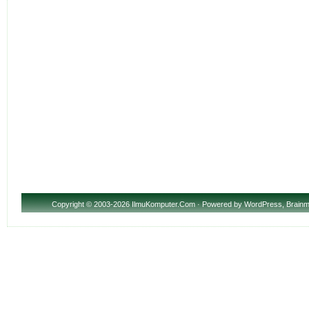
Copyright
© 2003-2026 IlmuKomputer.Com · Powered by
WordPress
,
Brainm