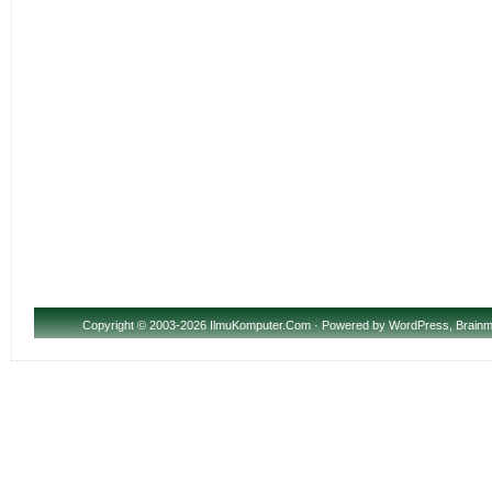
Copyright
© 2003-2026 IlmuKomputer.Com · Powered by
WordPress
,
Brainm