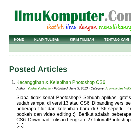
HOME
KLAIM TULISAN
KIRIM TULISAN
TENTANG KAMI
Posted Articles
Kecanggihan & Kelebihan Photoshop CS6
Author:
Yudha Yudhanto
· Published: June 3, 2013 · Category:
Animasi dan Mult
Siapa tidak kenal Photoshop? Sebuah aplikasi grafis t
sudah sampai di versi 13 atau CS6. Dibanding versi 
beberapa fitur dan kelebihan baru di CS6 seperti : cro
bookeh dan video editing :). Berikut adalah bebera
CS6. Download Tulisan Lengkap: 27TutorialPhotoshop
[…]