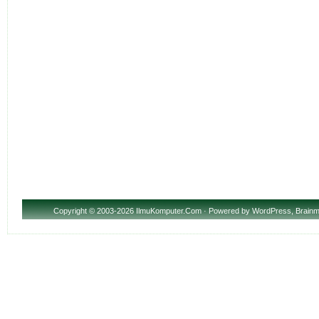
Copyright
© 2003-2026 IlmuKomputer.Com · Powered by
WordPress
,
Brainm