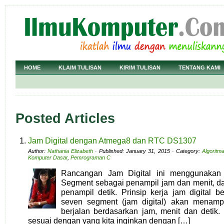
HOME
KLAIM TULISAN
KIRIM TULISAN
TENTANG KAMI
Posted Articles
Jam Digital dengan Atmega8 dan RTC DS1307
Author:
Nathania Elizabeth
· Published: January 31, 2015 · Category:
Algoritm
Komputer Dasar
,
Pemrograman C
Rancangan Jam Digital ini menggunak
Segment sebagai penampil jam dan menit, 
penampil detik. Prinsip kerja jam digital b
seven segment (jam digital) akan menamp
berjalan berdasarkan jam, menit dan detik.
sesuai dengan yang kita inginkan dengan […]