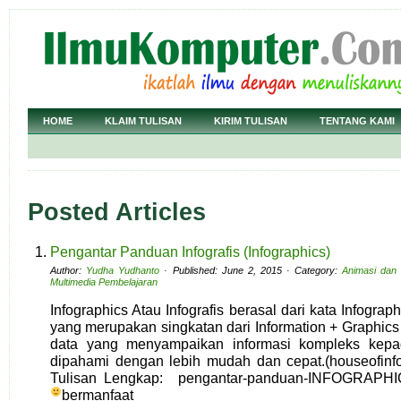
HOME
KLAIM TULISAN
KIRIM TULISAN
TENTANG KAMI
Posted Articles
Pengantar Panduan Infografis (Infographics)
Author:
Yudha Yudhanto
· Published: June 2, 2015 · Category:
Animasi dan 
Multimedia Pembelajaran
Infographics Atau Infografis berasal dari kata Infogra
yang merupakan singkatan dari Information + Graphics 
data yang menyampaikan informasi kompleks kep
dipahami dengan lebih mudah dan cepat.(houseofinf
Tulisan Lengkap: pengantar-panduan-INFOGRAPHICS
bermanfaat