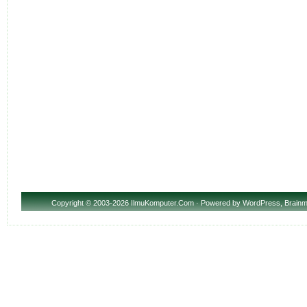
Copyright
© 2003-2026 IlmuKomputer.Com · Powered by
WordPress
,
Brainm