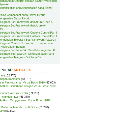
embangun ChatBot dengan Blazor Hybrid dan
Open AI
uthentication and Authorization pada Blazor
ialog Component pada Blazor Hybrid
engenalan Blazor Hybrid
elegram Bot Framework dan Azure Open AI
elegram Bot Framework dan Azure AI
tor
elegram Bot Framework Custom Control Part II
elegram Bot Framework Custom Control Part I
engenalan Telegram Bot Framework Pada C#
engenal Chat GPT: Era Baru Transformasi
 Kecerdasan Buatan
elegram.Bot Pada C# : Send Message Part II
elegram.Bot Pada C# : Send Message Part I
engenalan Telegram.Bot Pada C#
OPULAR
ARTICLES
san
(102,770)
aringan Komputer
(88,518)
sar Pemrograman Visual Basic 2010
(87,603)
plikasi Sederhana dengan Visual Basic 2010
Membuat Website Gratis
(59,318)
 http dan https
(53,378)
plikasi Menggunakan Visual Basic 2010
Modul Latihan Microsoft Office
(51,298)
Kami
(50,803)