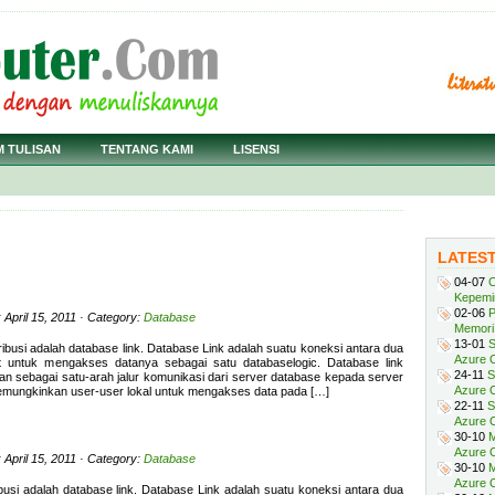
M TULISAN
TENTANG KAMI
LISENSI
LATES
04-07
C
Kepemi
02-06
P
 April 15, 2011 · Category:
Database
Memori 
13-01
S
ibusi adalah database link. Database Link adalah suatu koneksi antara dua
Azure O
t untuk mengakses datanya sebagai satu databaselogic. Database link
24-11
S
an sebagai satu-arah jalur komunikasi dari server database kepada server
Azure O
memungkinkan user-user lokal untuk mengakses data pada […]
22-11
S
Azure 
30-10
M
Azure O
 April 15, 2011 · Category:
Database
30-10
M
Azure O
busi adalah database link. Database Link adalah suatu koneksi antara dua