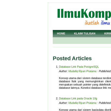
HOME
KLAIM TULISAN
KIRI
Posted Articles
Database Link Pada PostgreSQL
Author:
Mudafiq Riyan Pratama
· Published:
Konsep utama dari sistem database terdistr
database fisik yang memungkinkan clien
merupakan sebuah pointer yang didefinisik
database lainnya. Koneksi database link 
Database Link pada Oracle 10g
Author:
Mudafiq Riyan Pratama
· Published:
Konsep utama dari sistem basisdata distri