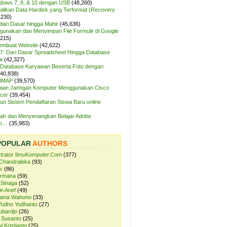
ndows 7, 8, & 10 dengan USB
(48,260)
likan Data Hardisk yang Terformat (Recovery
,230)
dari Dasar hingga Mahir
(45,636)
unakan dan Menyimpan File Formulir di Google
,215)
Membuat Website
(42,622)
7: Dari Dasar Spreadsheet Hingga Database
a
(42,327)
Database Karyawan Beserta Foto dengan
(40,838)
 IMAP
(39,570)
aan Jaringan Komputer Menggunakan Cisco
cer
(39,454)
n Sistem Pendaftaran Siswa Baru online
ah dan Menyenangkan Belajar Adobe
op…
(35,983)
POPULAR
AUTHORS
strator IlmuKomputer.Com
(377)
Chandraleka
(93)
r
(86)
ermana
(59)
 Sinaga
(52)
n Arief
(49)
atria Wahono
(33)
Yudho Yudhanto
(27)
ubardjo
(26)
 Susanto
(25)
i Kristianto
(25)