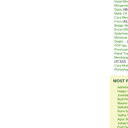
Instal Wi
Mengemba
Data)
(48
Mahir C# 
Cara Meng
Form
(43
Belajar 
Excel 200
Sederhan
Membuat 
Delphi…
POP dan
Perencan
Paket Tra
Membangu
(37,522)
Cara Mud
Photosh
MOST 
Admini
Happy 
Juninda
Budi P
Masino
Saifuddi
Romi S
Yudha 
Agus S
Juhaeri
Endi Dw