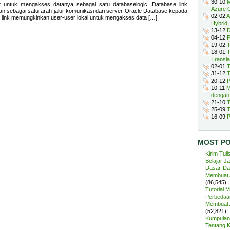
30-10
M
t untuk mengakses datanya sebagai satu databaselogic. Database link
Azure 
an sebagai satu-arah jalur komunikasi dari server Oracle Database kepada
02-02
A
e link memungkinkan user-user lokal untuk mengakses data […]
Hybrid
13-12
D
04-12
P
19-02
T
18-01
T
Transla
02-01
T
31-12
T
20-12
P
10-11
M
dengan
21-10
T
25-09
T
16-09
P
MOST P
Kirim Tuli
Belajar J
Dasar-Da
Membuat A
(86,545)
Tutorial 
Perbedaan
Membuat A
(52,821)
Kumpulan 
Tentang 