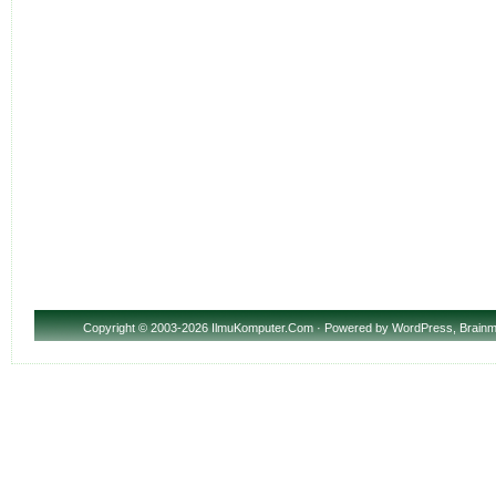
Copyright
© 2003-2026 IlmuKomputer.Com · Powered by
WordPress
,
Brainm