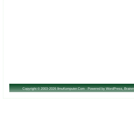
Copyright
© 2003-2026 IlmuKomputer.Com · Powered by
WordPress
,
Brainm