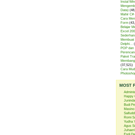
Instal Wi
Mengemba
Data)
(48
Mahir C# 
Cara Meng
Form
(43
Belajar 
Excel 200
Sederhan
Membuat 
Delphi…
POP dan
Perencan
Paket Tra
Membangu
(37,521)
Cara Mud
Photosh
MOST 
Admini
Happy 
Juninda
Budi P
Masino
Saifuddi
Romi S
Yudha 
Agus S
Juhaeri
Endi Dw