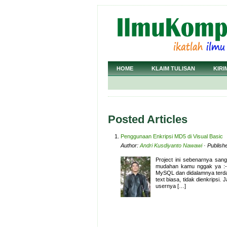
HOME
KLAIM TULISAN
KIRI
Posted Articles
Penggunaan Enkripsi MD5 di Visual Basic
Author:
Andri Kusdiyanto Nawawi
· Publish
Project ini sebenarnya san
mudahan kamu nggak ya :-p
MySQL dan didalamnya terda
text biasa, tidak dienkrips
usernya […]