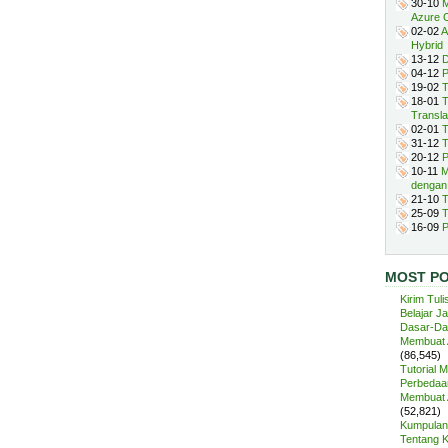
30-10
M
Azure 
02-02
A
Hybrid
13-12
D
04-12
P
19-02
T
18-01
T
Transla
02-01
T
31-12
T
20-12
P
10-11
M
dengan
21-10
T
25-09
T
16-09
P
MOST P
Kirim Tuli
Belajar J
Dasar-Da
Membuat A
(86,545)
Tutorial 
Perbedaan
Membuat A
(52,821)
Kumpulan 
Tentang 