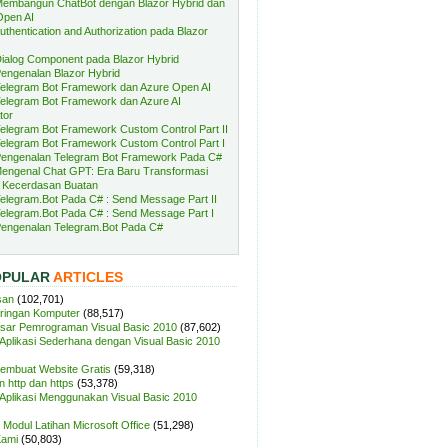
embangun ChatBot dengan Blazor Hybrid dan
Open AI
uthentication and Authorization pada Blazor
ialog Component pada Blazor Hybrid
engenalan Blazor Hybrid
elegram Bot Framework dan Azure Open AI
elegram Bot Framework dan Azure AI
tor
elegram Bot Framework Custom Control Part II
elegram Bot Framework Custom Control Part I
engenalan Telegram Bot Framework Pada C#
engenal Chat GPT: Era Baru Transformasi
 Kecerdasan Buatan
elegram.Bot Pada C# : Send Message Part II
elegram.Bot Pada C# : Send Message Part I
engenalan Telegram.Bot Pada C#
OPULAR
ARTICLES
san
(102,701)
aringan Komputer
(88,517)
sar Pemrograman Visual Basic 2010
(87,602)
plikasi Sederhana dengan Visual Basic 2010
Membuat Website Gratis
(59,318)
 http dan https
(53,378)
plikasi Menggunakan Visual Basic 2010
Modul Latihan Microsoft Office
(51,298)
Kami
(50,803)