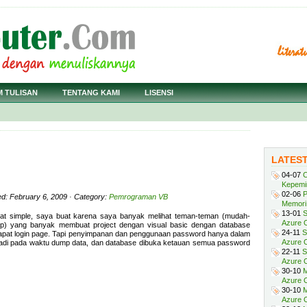
M TULISAN
TENTANG KAMI
LISENSI
LATES
04-07
C
Kepemi
02-06
P
ed: February 6, 2009 · Category:
Pemrograman VB
Memori 
13-01
S
gat simple, saya buat karena saya banyak melihat teman-teman (mudah-
Azure O
) yang banyak membuat project dengan visual basic dengan database
24-11
S
pat login page. Tapi penyimpanan dan penggunaan password hanya dalam
Azure O
i. Jadi pada waktu dump data, dan database dibuka ketauan semua password
22-11
S
Azure 
30-10
M
Azure O
30-10
M
Azure O