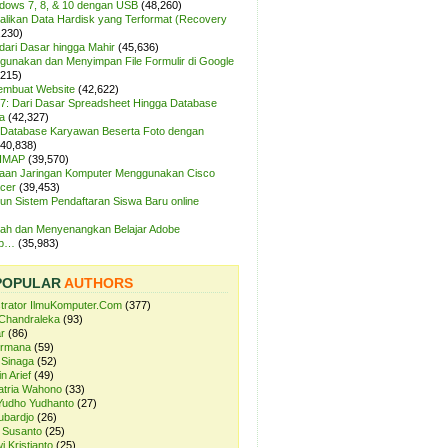
ndows 7, 8, & 10 dengan USB
(48,260)
likan Data Hardisk yang Terformat (Recovery
,230)
dari Dasar hingga Mahir
(45,636)
unakan dan Menyimpan File Formulir di Google
,215)
Membuat Website
(42,622)
7: Dari Dasar Spreadsheet Hingga Database
a
(42,327)
Database Karyawan Beserta Foto dengan
(40,838)
 IMAP
(39,570)
aan Jaringan Komputer Menggunakan Cisco
cer
(39,453)
n Sistem Pendaftaran Siswa Baru online
ah dan Menyenangkan Belajar Adobe
op…
(35,983)
POPULAR
AUTHORS
strator IlmuKomputer.Com
(377)
Chandraleka
(93)
r
(86)
ermana
(59)
 Sinaga
(52)
n Arief
(49)
atria Wahono
(33)
Yudho Yudhanto
(27)
ubardjo
(26)
 Susanto
(25)
i Kristianto
(25)