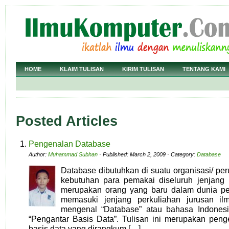
HOME
KLAIM TULISAN
KIRIM TULISAN
TENTANG KAMI
Posted Articles
Pengenalan Database
Author:
Muhammad Subhan
· Published: March 2, 2009 · Category:
Database
Database dibutuhkan di suatu organisasi/ p
kebutuhan para pemakai diseluruh jenjang 
merupakan orang yang baru dalam dunia pek
memasuki jenjang perkuliahan jurusan il
mengenal “Database” atau bahasa Indonesi
“Pengantar Basis Data”. Tulisan ini merupakan peng
basis data yang dirangkum […]