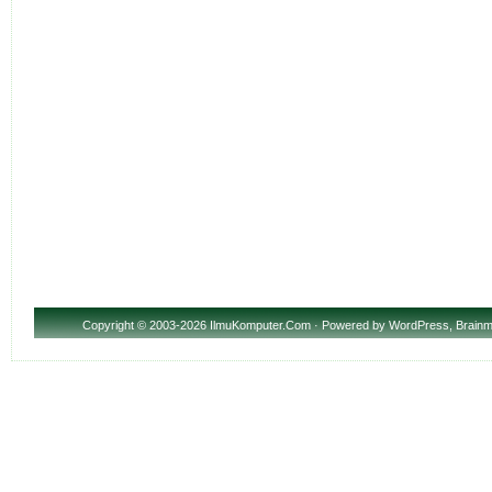
Copyright
© 2003-2026 IlmuKomputer.Com · Powered by
WordPress
,
Brainm