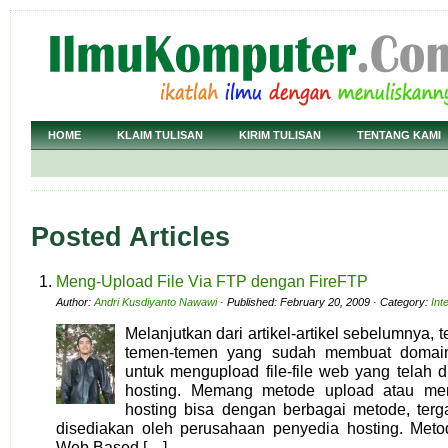
HOME
KLAIM TULISAN
KIRIM TULISAN
TENTANG KAMI
Posted Articles
Meng-Upload File Via FTP dengan FireFTP
Author:
Andri Kusdiyanto Nawawi
· Published: February 20, 2009 · Category:
Int
Melanjutkan dari artikel-artikel sebelumnya, 
temen-temen yang sudah membuat domai
untuk mengupload file-file web yang telah 
hosting. Memang metode upload atau men
hosting bisa dengan berbagai metode, terga
disediakan oleh perusahaan penyedia hosting. Metod
Web Based […]