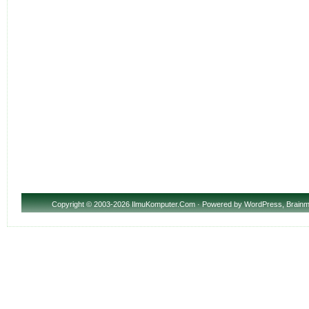
Copyright
© 2003-2026 IlmuKomputer.Com · Powered by
WordPress
,
Brainm