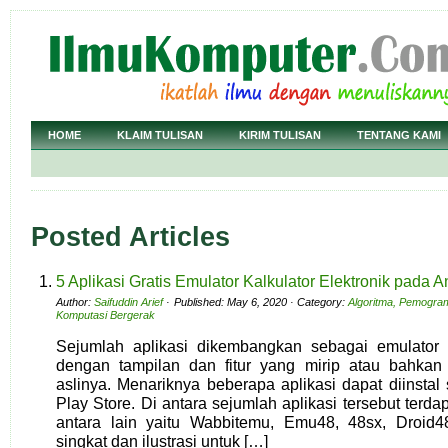
HOME
KLAIM TULISAN
KIRIM TULISAN
TENTANG KAMI
Posted Articles
5 Aplikasi Gratis Emulator Kalkulator Elektronik pada A
Author:
Saifuddin Arief
· Published: May 6, 2020 · Category:
Algoritma, Pemogra
Komputasi Bergerak
Sejumlah aplikasi dikembangkan sebagai emulator da
dengan tampilan dan fitur yang mirip atau bahkan
aslinya. Menariknya beberapa aplikasi dapat diinstal 
Play Store. Di antara sejumlah aplikasi tersebut terdap
antara lain yaitu Wabbitemu, Emu48, 48sx, Droid4
singkat dan ilustrasi untuk […]