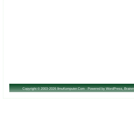
Copyright
© 2003-2026 IlmuKomputer.Com · Powered by
WordPress
,
Brainm