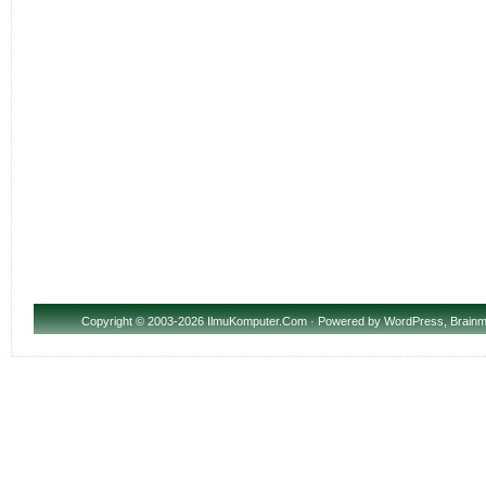
Copyright
© 2003-2026 IlmuKomputer.Com · Powered by
WordPress
,
Brainm