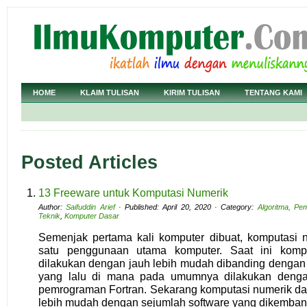
HOME
KLAIM TULISAN
KIRIM TULISAN
TENTANG KAMI
Posted Articles
13 Freeware untuk Komputasi Numerik
Author:
Saifuddin Arief
· Published: April 20, 2020 · Category:
Algoritma, Pe
Teknik
,
Komputer Dasar
Semenjak pertama kali komputer dibuat, komputasi 
satu penggunaan utama komputer. Saat ini kompu
dilakukan dengan jauh lebih mudah dibanding dengan
yang lalu di mana pada umumnya dilakukan den
pemrograman Fortran. Sekarang komputasi numerik dap
lebih mudah dengan sejumlah software yang dikemba