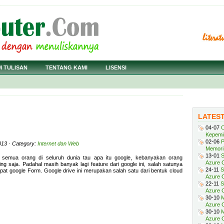
M TULISAN
TENTANG KAMI
LISENSI
LATES
04-07
C
Kepemi
02-06
P
2013 · Category:
Internet dan Web
Memori 
13-01
S
 semua orang di seluruh dunia tau apa itu google, kebanyakan orang
Azure O
 saja. Padahal masih banyak lagi feature dari google ini, salah satunya
24-11
S
pat google Form. Google drive ini merupakan salah satu dari bentuk cloud
Azure O
22-11
S
Azure 
30-10
M
Azure O
30-10
M
Azure O