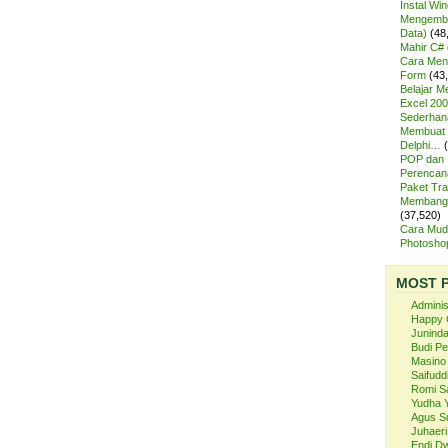
Instal Wi
Mengemba
Data)
(48
Mahir C# 
Cara Meng
Form
(43
Belajar 
Excel 200
Sederhan
Membuat 
Delphi…
POP dan
Perencan
Paket Tra
Membangu
(37,520)
Cara Mud
Photosh
MOST 
Admini
Happy 
Juninda
Budi P
Masino
Saifuddi
Romi S
Yudha 
Agus S
Juhaeri
Endi Dw