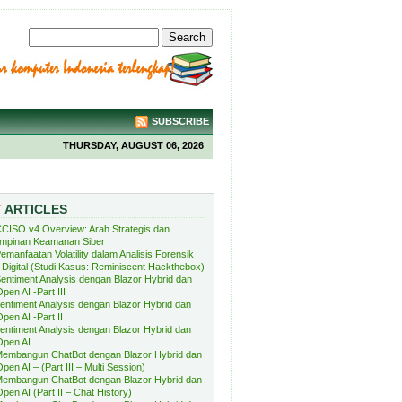
SUBSCRIBE
THURSDAY, AUGUST 06, 2026
T
ARTICLES
CISO v4 Overview: Arah Strategis dan
mpinan Keamanan Siber
emanfaatan Volatility dalam Analisis Forensik
Digital (Studi Kasus: Reminiscent Hackthebox)
entiment Analysis dengan Blazor Hybrid dan
pen AI -Part III
entiment Analysis dengan Blazor Hybrid dan
pen AI -Part II
entiment Analysis dengan Blazor Hybrid dan
Open AI
embangun ChatBot dengan Blazor Hybrid dan
pen AI – (Part III – Multi Session)
embangun ChatBot dengan Blazor Hybrid dan
pen AI (Part II – Chat History)