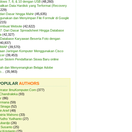
ndows 7, 8, & 10 dengan USB
(48,260)
likan Data Hardisk yang Terformat (Recovery
,229)
dari Dasar hingga Mahir
(45,635)
unakan dan Menyimpan File Formulir di Google
,215)
Membuat Website
(42,622)
7: Dari Dasar Spreadsheet Hingga Database
a
(42,327)
Database Karyawan Beserta Foto dengan
(40,837)
 IMAP
(39,570)
aan Jaringan Komputer Menggunakan Cisco
cer
(39,453)
n Sistem Pendaftaran Siswa Baru online
ah dan Menyenangkan Belajar Adobe
op…
(35,983)
POPULAR
AUTHORS
strator IlmuKomputer.Com
(377)
Chandraleka
(93)
r
(86)
ermana
(59)
 Sinaga
(52)
n Arief
(49)
atria Wahono
(33)
Yudho Yudhanto
(27)
ubardjo
(26)
 Susanto
(25)
i Kristianto
(25)