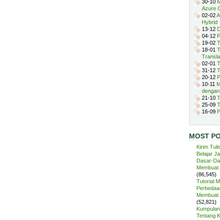
30-10
M
Azure 
02-02
A
Hybrid
13-12
D
04-12
P
19-02
T
18-01
T
Transla
02-01
T
31-12
T
20-12
P
10-11
M
dengan
21-10
T
25-09
T
16-09
P
MOST P
Kirim Tuli
Belajar J
Dasar-Da
Membuat A
(86,545)
Tutorial 
Perbedaan
Membuat A
(52,821)
Kumpulan 
Tentang 