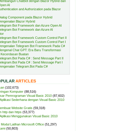
embangun ChatBot dengan Blazor Hybrid dan
Open AI
uthentication and Authorization pada Blazor
ialog Component pada Blazor Hybrid
engenalan Blazor Hybrid
elegram Bot Framework dan Azure Open AI
elegram Bot Framework dan Azure AI
tor
elegram Bot Framework Custom Control Part II
elegram Bot Framework Custom Control Part I
engenalan Telegram Bot Framework Pada C#
engenal Chat GPT: Era Baru Transformasi
 Kecerdasan Buatan
elegram.Bot Pada C# : Send Message Part II
elegram.Bot Pada C# : Send Message Part I
engenalan Telegram.Bot Pada C#
OPULAR
ARTICLES
san
(102,673)
aringan Komputer
(88,516)
sar Pemrograman Visual Basic 2010
(87,602)
plikasi Sederhana dengan Visual Basic 2010
Membuat Website Gratis
(59,318)
 http dan https
(53,377)
plikasi Menggunakan Visual Basic 2010
Modul Latihan Microsoft Office
(51,297)
Kami
(50,803)