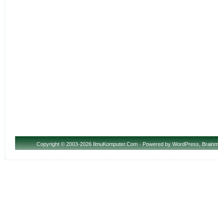
Copyright
© 2003-2026 IlmuKomputer.Com · Powered by
WordPress
,
Brainm