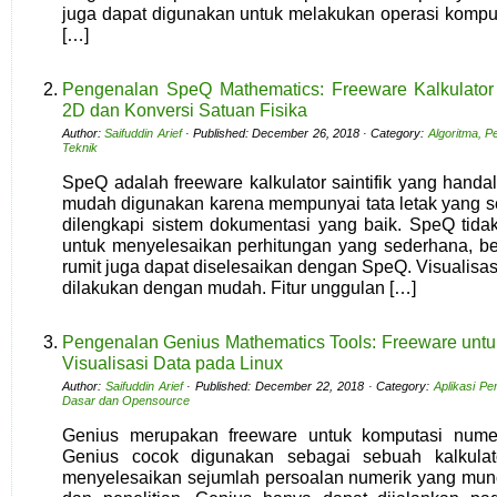
juga dapat digunakan untuk melakukan operasi komput
[…]
Pengenalan SpeQ Mathematics: Freeware Kalkulator S
2D dan Konversi Satuan Fisika
Author:
Saifuddin Arief
· Published: December 26, 2018 · Category:
Algoritma, 
Teknik
SpeQ adalah freeware kalkulator saintifik yang hand
mudah digunakan karena mempunyai tata letak yang sed
dilengkapi sistem dokumentasi yang baik. SpeQ tid
untuk menyelesaikan perhitungan yang sederhana, b
rumit juga dapat diselesaikan dengan SpeQ. Visualisas
dilakukan dengan mudah. Fitur unggulan […]
Pengenalan Genius Mathematics Tools: Freeware unt
Visualisasi Data pada Linux
Author:
Saifuddin Arief
· Published: December 22, 2018 · Category:
Aplikasi Pe
Dasar dan Opensource
Genius merupakan freeware untuk komputasi numeri
Genius cocok digunakan sebagai sebuah kalkula
menyelesaikan sejumlah persoalan numerik yang mun