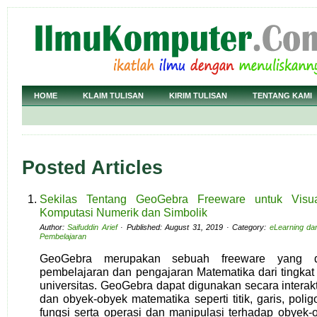
HOME
KLAIM TULISAN
KIRIM TULISAN
TENTANG KAMI
Posted Articles
Sekilas Tentang GeoGebra Freeware untuk Visuali
Komputasi Numerik dan Simbolik
Author:
Saifuddin Arief
· Published: August 31, 2019 · Category:
eLearning da
Pembelajaran
GeoGebra merupakan sebuah freeware yang di
pembelajaran dan pengajaran Matematika dari tingkat
universitas. GeoGebra dapat digunakan secara interakt
dan obyek-obyek matematika seperti titik, garis, polig
fungsi serta operasi dan manipulasi terhadap obyek-