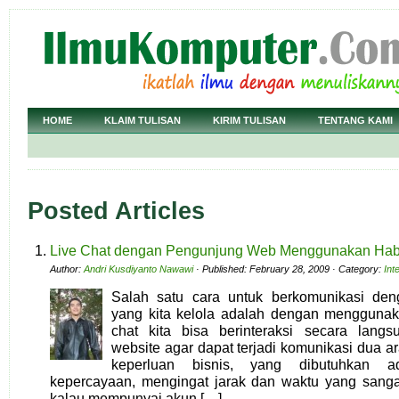
HOME
KLAIM TULISAN
KIRIM TULISAN
TENTANG KAMI
Posted Articles
Live Chat dengan Pengunjung Web Menggunakan Hab
Author:
Andri Kusdiyanto Nawawi
· Published: February 28, 2009 · Category:
Int
Salah satu cara untuk berkomunikasi de
yang kita kelola adalah dengan menggunaka
chat kita bisa berinteraksi secara lan
website agar dapat terjadi komunikasi dua ar
keperluan bisnis, yang dibutuhkan a
kepercayaan, mengingat jarak dan waktu yang sanga
kalau mempunyai akun […]