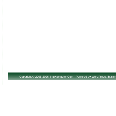
Copyright
© 2003-2026 IlmuKomputer.Com · Powered by
WordPress
,
Brainm